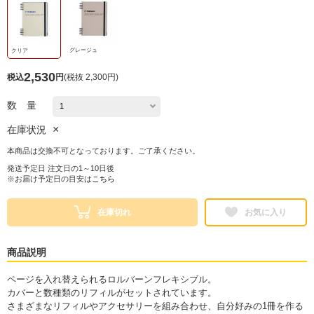
グレージュ
クリア
2,530
税込
円
(
税抜 2,300円
)
数 量
×
在庫状況
本商品は交換不可となっております。ご了承ください。
発送予定日 注文日の1～10日後
※お届け予定日の目安は
こちら
在庫切れ
お気に入り
商品説明
ページを入れ替えられるロルバーンフレキシブル。
カバーと数種類のリフィルがセットされています。
さまざまなリフィルやアクセサリーを組み合わせ、自分好みの1冊を作る