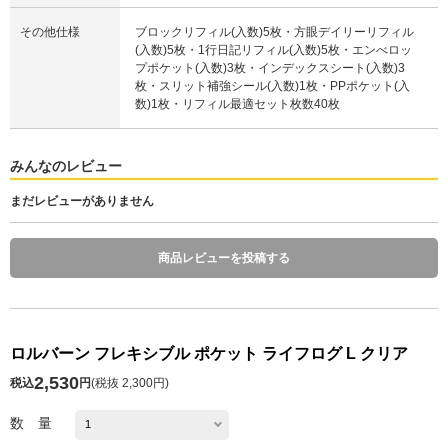
その他仕様
ブロックリフィル(入数)5枚・方眼デイリーリフィル
(入数)5枚・1行日記リフィル(入数)5枚・エンべロッ
プポケット(入数)3枚・インデックスシート(入数)3
枚・スリット補強シール(入数)1枚・PPポケット(入
数)1枚・リフィル最適セット枚数40枚
みんなのレビュー
まだレビューがありません
商品レビューを投稿する
ロルバーン フレキシブル ポケット ライフログ L クリア
2,530
税込
円
(
税抜 2,300円
)
数 量