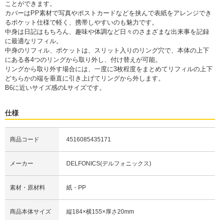
ことができます。
カバーはPP素材で写真やポストカードなどを挟んで表紙をアレンジでき
るポケット仕様で軽く、携帯しやすいのも魅力です。
中身は日記はもちろん、趣味や体調など日々のさまざまな出来事を記録
に最適なリフィル。
中身のリフィル、ポケットは、スリット入りのリング穴で、本体の上下
にある各4つのリングから取り外し、付け替えが可能。
リングから取り外す場合には、一度に3枚程度をまとめてリフィルの上下
どちらかの端を垂直に引き上げてリングから外します。
B6に近いサイズ感のLサイズです。
仕様
商品コード
4516085435171
メーカー
DELFONICS(デルフォニックス)
素材・原材料
紙・PP
商品本体サイズ
縦184×横155×厚さ20mm