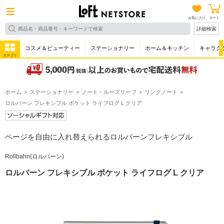
お気に入り
カート
詳細検索
コスメ＆ビューティー
ステーショナリー
ホーム＆キッチン
キャラク
カテゴリ
ホーム
ステーショナリー
ノート・ルーズリーフ
リングノート
ロルバーン フレキシブル ポケット ライフログ L クリア
ページを自由に入れ替えられるロルバーンフレキシブル
Rollbahn(ロルバーン)
ロルバーン フレキシブル ポケット ライフログ L クリア