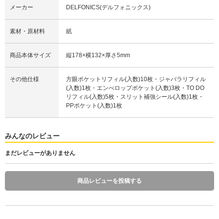
メーカー
DELFONICS(デルフォニックス)
素材・原材料
紙
商品本体サイズ
縦178×横132×厚さ5mm
その他仕様
方眼ポケットリフィル(入数)10枚・ジャバラリフィル
(入数)1枚・エンべロップポケット(入数)3枚・TO DO
リフィル(入数)5枚・スリット補強シール(入数)1枚・
PPポケット(入数)1枚
みんなのレビュー
まだレビューがありません
商品レビューを投稿する