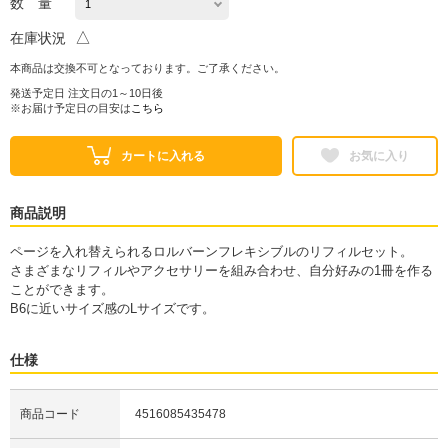
数 量
△
在庫状況
本商品は交換不可となっております。ご了承ください。
発送予定日 注文日の1～10日後
※お届け予定日の目安は
こちら
カートに入れる
お気に入り
商品説明
ページを入れ替えられるロルバーンフレキシブルのリフィルセット。
さまざまなリフィルやアクセサリーを組み合わせ、自分好みの1冊を作る
ことができます。
B6に近いサイズ感のLサイズです。
仕様
商品コード
4516085435478