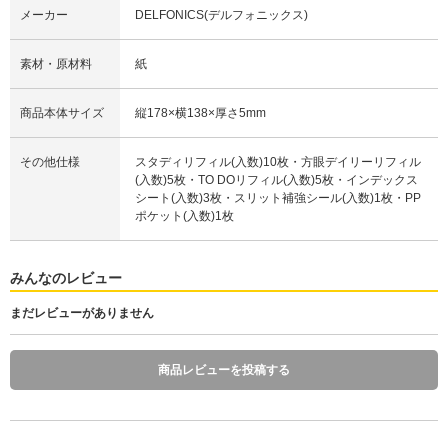
メーカー
DELFONICS(デルフォニックス)
素材・原材料
紙
商品本体サイズ
縦178×横138×厚さ5mm
その他仕様
スタディリフィル(入数)10枚・方眼デイリーリフィル
(入数)5枚・TO DOリフィル(入数)5枚・インデックス
シート(入数)3枚・スリット補強シール(入数)1枚・PP
ポケット(入数)1枚
みんなのレビュー
まだレビューがありません
商品レビューを投稿する