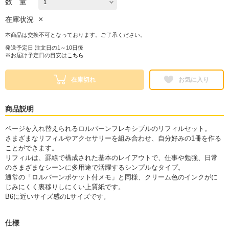
数 量
×
在庫状況
本商品は交換不可となっております。ご了承ください。
発送予定日 注文日の1～10日後
※お届け予定日の目安は
こちら
在庫切れ
お気に入り
商品説明
ページを入れ替えられるロルバーンフレキシブルのリフィルセット。
さまざまなリフィルやアクセサリーを組み合わせ、自分好みの1冊を作る
ことができます。
リフィルは、罫線で構成された基本のレイアウトで、仕事や勉強、日常
のさまざまなシーンに多用途で活躍するシンプルなタイプ。
通常の「ロルバーンポケット付メモ」と同様、クリーム色のインクがに
じみにくく裏移りしにくい上質紙です。
B6に近いサイズ感のLサイズです。
仕様