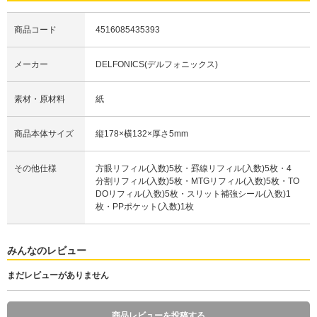
商品コード
4516085435393
メーカー
DELFONICS(デルフォニックス)
素材・原材料
紙
商品本体サイズ
縦178×横132×厚さ5mm
その他仕様
方眼リフィル(入数)5枚・罫線リフィル(入数)5枚・4
分割リフィル(入数)5枚・MTGリフィル(入数)5枚・TO
DOリフィル(入数)5枚・スリット補強シール(入数)1
枚・PPポケット(入数)1枚
みんなのレビュー
まだレビューがありません
商品レビューを投稿する