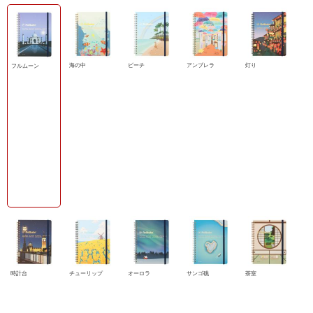
海の中
ビーチ
アンブレラ
灯り
フルムーン
時計台
チューリップ
オーロラ
サンゴ礁
茶室