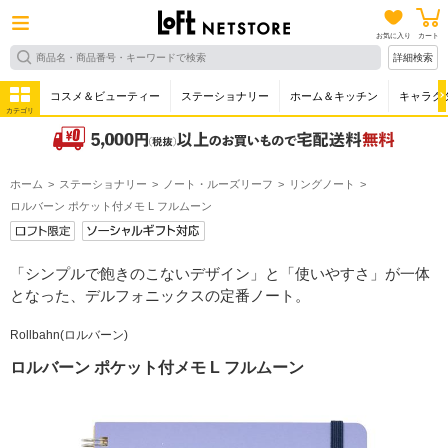
お気に入り
カート
詳細検索
コスメ＆ビューティー
ステーショナリー
ホーム＆キッチン
キャラク
カテゴリ
ホーム
ステーショナリー
ノート・ルーズリーフ
リングノート
ロルバーン ポケット付メモ L フルムーン
「シンプルで飽きのこないデザイン」と「使いやすさ」が一体
となった、デルフォニックスの定番ノート。
Rollbahn(ロルバーン)
ロルバーン ポケット付メモ L フルムーン