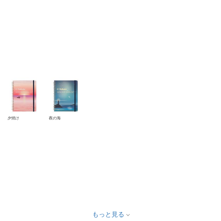
夕焼け
夜の海
もっと見る