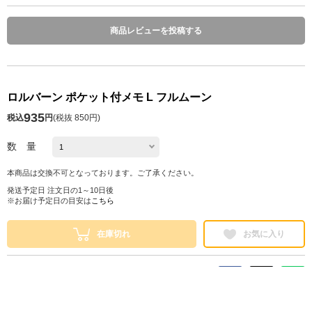
商品レビューを投稿する
ロルバーン ポケット付メモ L フルムーン
935
税込
円
(
税抜 850円
)
数 量
本商品は交換不可となっております。ご了承ください。
発送予定日 注文日の1～10日後
※お届け予定日の目安は
こちら
在庫切れ
お気に入り
シェアする