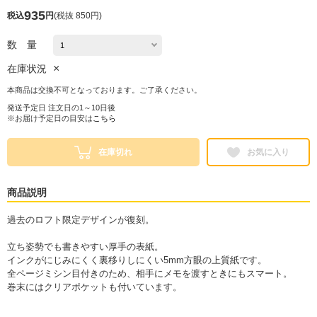
935
税込
円
(
税抜 850円
)
数 量
×
在庫状況
本商品は交換不可となっております。ご了承ください。
発送予定日 注文日の1～10日後
※お届け予定日の目安は
こちら
在庫切れ
お気に入り
商品説明
過去のロフト限定デザインが復刻。
立ち姿勢でも書きやすい厚手の表紙。
インクがにじみにくく裏移りしにくい5mm方眼の上質紙です。
全ページミシン目付きのため、相手にメモを渡すときにもスマート。
巻末にはクリアポケットも付いています。