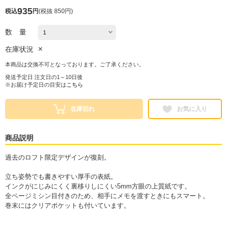
935
税込
円
(
税抜 850円
)
数 量
×
在庫状況
本商品は交換不可となっております。ご了承ください。
発送予定日 注文日の1～10日後
※お届け予定日の目安は
こちら
在庫切れ
お気に入り
商品説明
過去のロフト限定デザインが復刻。
立ち姿勢でも書きやすい厚手の表紙。
インクがにじみにくく裏移りしにくい5mm方眼の上質紙です。
全ページミシン目付きのため、相手にメモを渡すときにもスマート。
巻末にはクリアポケットも付いています。