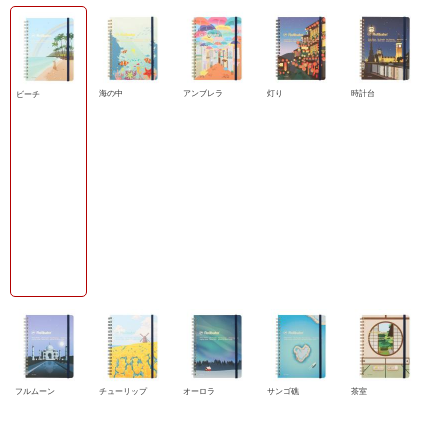
海の中
アンブレラ
灯り
時計台
ビーチ
フルムーン
チューリップ
オーロラ
サンゴ礁
茶室