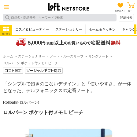
お気に入り
カート
詳細検索
コスメ＆ビューティー
ステーショナリー
ホーム＆キッチン
キャラク
カテゴリ
ホーム
ステーショナリー
ノート・ルーズリーフ
リングノート
ロルバーン ポケット付メモ L ビーチ
「シンプルで飽きのこないデザイン」と「使いやすさ」が一体
となった、デルフォニックスの定番ノート。
Rollbahn(ロルバーン)
ロルバーン ポケット付メモ L ビーチ