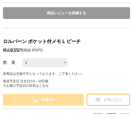
商品レビューを投稿する
ロルバーン ポケット付メモ L ビーチ
935
税込
円
(
税抜 850円
)
数 量
本商品は交換不可となっております。ご了承ください。
発送予定日 注文日の1～10日後
※お届け予定日の目安は
こちら
在庫切れ
お気に入り
シェアする