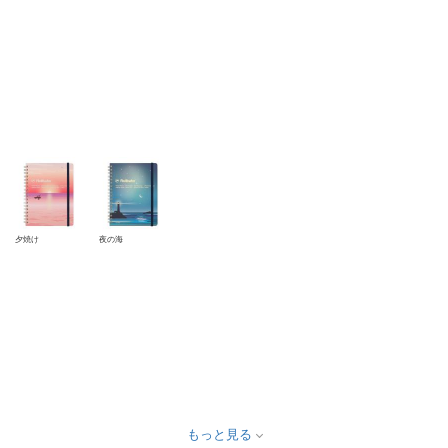
夕焼け
夜の海
もっと見る