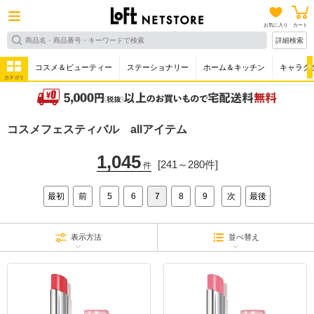
お気に入り
カート
詳細検索
コスメ＆ビューティー
ステーショナリー
ホーム＆キッチン
キャラク
カテゴリ
コスメフェスティバル allアイテム
1,045
[241～280件]
件
最初
前
5
6
7
8
9
次
最後
表示方法
並べ替え