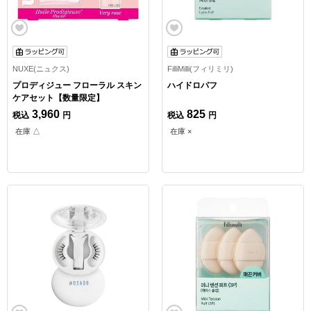
NUXE(ニュクス)
FilliMilli(フィリミリ)
プロディジュー フローラル スキン
ハイドロパフ
ケアセット【数量限定】
3,960
825
税込
円
税込
円
在庫 △
在庫 ×