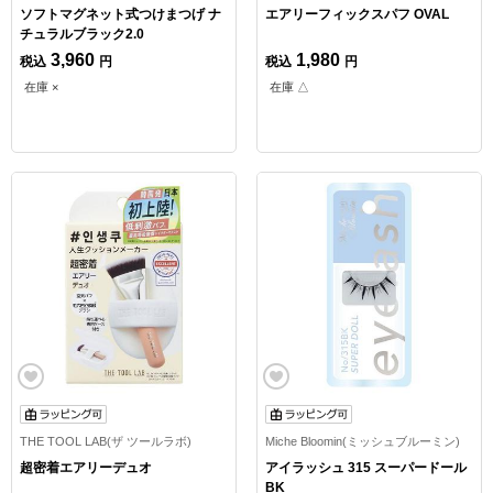
ソフトマグネット式つけまつげ ナ
エアリーフィックスパフ OVAL
チュラルブラック2.0
3,960
1,980
税込
円
税込
円
在庫 ×
在庫 △
THE TOOL LAB(ザ ツールラボ)
Miche Bloomin(ミッシュブルーミン)
超密着エアリーデュオ
アイラッシュ 315 スーパードール
BK