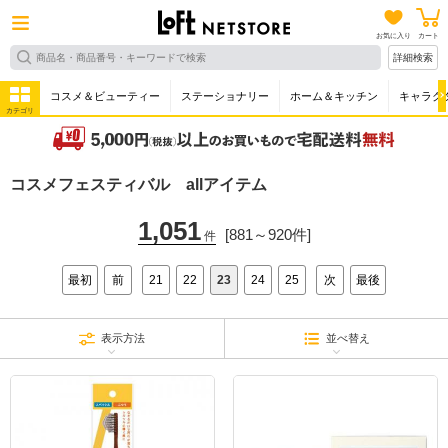
お気に入り
カート
詳細検索
コスメ＆ビューティー
ステーショナリー
ホーム＆キッチン
キャラク
カテゴリ
コスメフェスティバル allアイテム
1,051
[881～920件]
件
最初
前
21
22
23
24
25
次
最後
表示方法
並べ替え