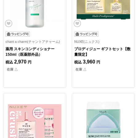
chant a charm(チャントアチャーム)
NUXE(ニュクス)
薬用 スキンコンディショナー
プロディジュー ギフトセット【数
150ml（医薬部外品）
量限定】
2,970
3,960
税込
円
税込
円
在庫 △
在庫 △