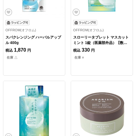
OFFROM(オフロム)
OFFROM(オフロム)
スパクレンジング ハーバルアップ
スローリータブレット マスカット
ル 400g
ミント 1錠（医薬部外品）【数量
限定】
1,870
330
税込
円
税込
円
在庫 △
在庫 ○