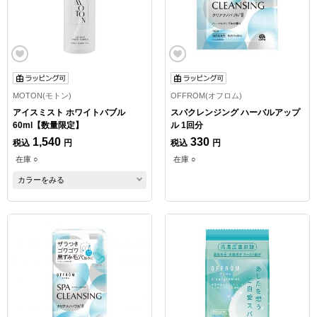
MOTON(モトン)
OFFROM(オフロム)
アイスミスト ホワイトバブル
スパクレンジング ハーバルアップ
60ml【数量限定】
ル 1回分
1,540
330
税込
円
税込
円
在庫 ○
在庫 ○
カラーをみる