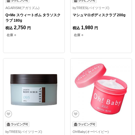
AGARISM(アガリズム)
byTREES(バイツリーズ)
Q+Me スウィートボム タラソスク
マシュマロボディスクラブ 200g
ラブ 180g
2,750
1,980
税込
円
税込
円
在庫 ○
在庫 ○
byTREES(バイツリーズ)
Oh!Baby(オー!ベイビー)