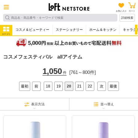
お気に入り
カート
詳細検索
コスメ＆ビューティー
ステーショナリー
ホーム＆キッチン
キャラク
カテゴリ
コスメフェスティバル allアイテム
1,050
[761～800件]
件
最初
前
18
19
20
21
22
次
最後
表示方法
並べ替え