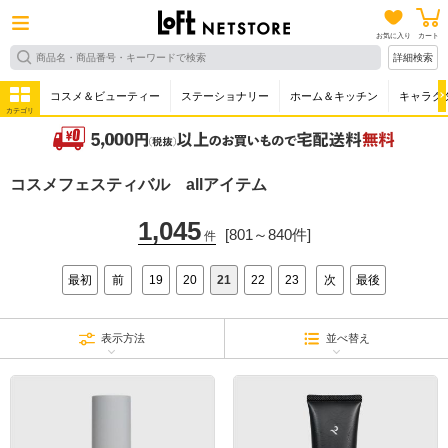
お気に入り
カート
詳細検索
コスメ＆ビューティー
ステーショナリー
ホーム＆キッチン
キャラク
カテゴリ
コスメフェスティバル allアイテム
1,045
[801～840件]
件
最初
前
19
20
21
22
23
次
最後
表示方法
並べ替え