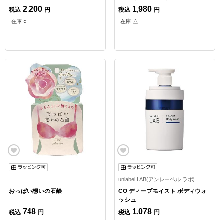
2,200
1,980
税込
円
税込
円
在庫 ○
在庫 △
unlabel LAB(アンレーベル ラボ)
おっぱい想いの石鹸
CO ディープモイスト ボディウォ
ッシュ
748
1,078
税込
円
税込
円