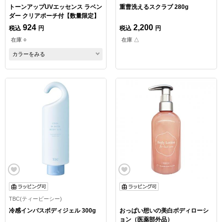
トーンアップUVエッセンス ラベン
重曹洗えるスクラブ 280g
ダー クリアポーチ付【数量限定】
924
2,200
税込
円
税込
円
在庫 ○
在庫 △
カラーをみる
TBC(ティービーシー)
冷感インバスボディジェル 300g
おっぱい想いの美白ボディローシ
ョン（医薬部外品）