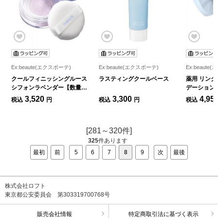
Ex:beaute(エクスボーテ)
Ex:beaute(エクスボーテ)
Ex:beaute
クールフィニッシングルース
ラスティングクールベース
薬用 リン
シフォンラベンダー【数量限
デーション
定】
品）
3,520
3,300
4,95
税込
円
税込
円
税込
[281～320件]
325
件あります
最初
前
5
6
7
8
9
次
最後
株式会社ロフト
東京都公安委員会 第303319700768号
販売会社情報
特定商取引法に基づく表示