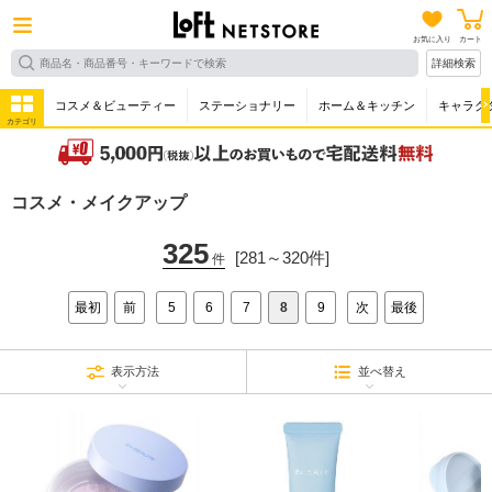
お気に入り
カート
詳細検索
コスメ＆ビューティー
ステーショナリー
ホーム＆キッチン
キャラク
カテゴリ
コスメ・メイクアップ
325
[281～320件]
件
最初
前
5
6
7
8
9
次
最後
表示方法
並べ替え