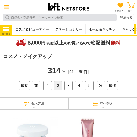
お気に入り
カート
詳細検索
コスメ＆ビューティー
ステーショナリー
ホーム＆キッチン
キャラク
カテゴリ
コスメ・メイクアップ
314
[41～80件]
件
最初
前
1
2
3
4
5
次
最後
表示方法
並べ替え