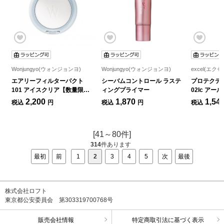
Wonjungyo(ウォンジョンヨ)
Wonjungyo(ウォンジョンヨ)
excel(エクセ
エアリーフィルターパクト
シーバムコントロール ラステ
プロテクテ
101 アイスクリア【数量限
ィングプライマー
02Ic ア
定】
定】
2,200
1,870
1,54
税込
円
税込
円
税込
[41～80件]
314
件あります
最初
前
1
2
3
4
5
次
最後
株式会社ロフト
東京都公安委員会 第303319700768号
販売会社情報
特定商取引法に基づく表示