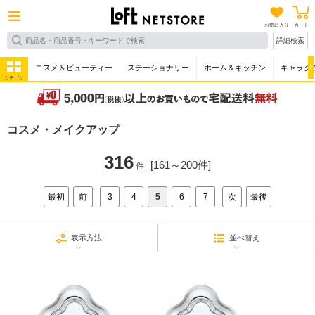
お気に入り
カート
詳細検索
コスメ＆ビューティー
ステーショナリー
ホーム＆キッチン
キャラク
カテゴリ
コスメ・メイクアップ
316
[161～200件]
件
最初
前
3
4
5
6
7
次
最後
表示方法
並べ替え