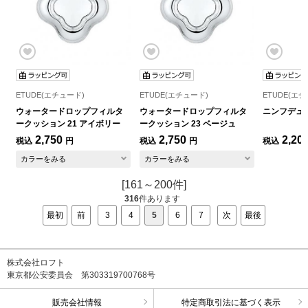
ETUDE(エチュード)
ETUDE(エチュード)
ETUDE(エ
ウォータードロップフィルタ
ウォータードロップフィルタ
ニンフデュ
ークッション 21 アイボリー
ークッション 23 ベージュ
2,750
2,750
2,20
税込
円
税込
円
税込
カラーをみる
カラーをみる
[161～200件]
316
件あります
最初
前
3
4
5
6
7
次
最後
株式会社ロフト
東京都公安委員会 第303319700768号
販売会社情報
特定商取引法に基づく表示