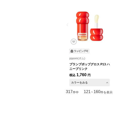
pppom(ポム)
プランプポップグロス P13 ハ
ニーブリンク
1,760
税込
円
カラーをみる
317
121
160
～
件中
件を表示