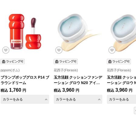
pppom(ポム)
花西子(Florasis)
花西子(Florasis)
プランプポップグロス P14 ブ
玉方活顔 クッションファンデ
玉方活顔 クッシ
ラウンドリーム
ーション グロウ N20 アイボ
ーション グロウ N
リー
トラル
1,760
3,960
3,960
税込
円
税込
円
税込
円
カラーをみる
カラーをみる
カラーをみる