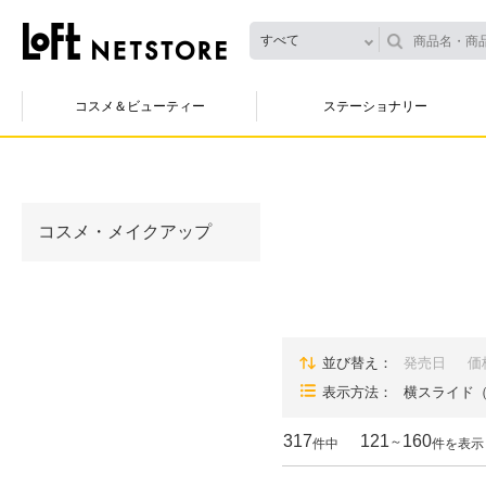
すべて
コスメ＆ビューティー
ステーショナリー
コスメ・メイクアップ
並び替え
発売日
価
表示方法
横スライド
317
121
160
～
件中
件を表示