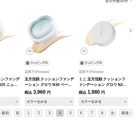
表示件数40件
花西子(Florasis)
花西子(Florasis)
花西子
ョンファンデ
玉方活顔 クッションファンデ
ミニ 玉方活顔 クッションフ
ミ
25 ニュー
ーション グロウ N30 ベージ
ァンデーション グロウ N20
ァ
ュ
アイボリー
ニ
3,960
1,980
税込
円
税込
円
税
カラーをみる
カラーをみる
カ
最初
前
1
2
3
4
5
6
7
8
次
最後