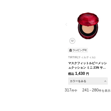
TIRTIR(ティルティル)
マスクフィットルビーメッシ
ュクッション ミニ 23N サン
ド
1,430
税込
円
カラーをみる
317
241
280
～
件中
件を表示