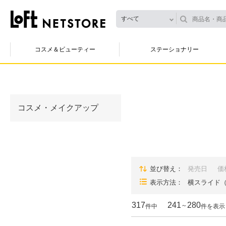
すべて
コスメ＆ビューティー
ステーショナリー
コスメ・メイクアップ
並び替え
発売日
価
表示方法
横スライド
317
241
280
～
件中
件を表示