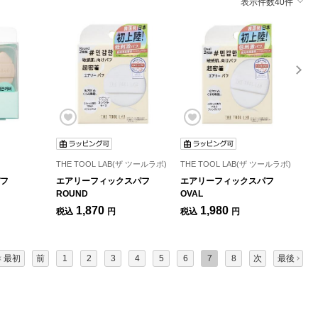
表示件数40件
THE TOOL LAB(ザ ツールラボ)
THE TOOL LAB(ザ ツールラボ)
TH
フ
エアリーフィックスパフ
エアリーフィックスパフ
超
ROUND
OVAL
1,870
1,980
税込
円
税込
円
税
最初
前
1
2
3
4
5
6
7
8
次
最後