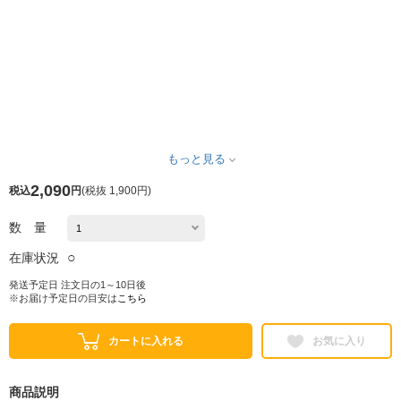
もっと見る
2,090
税込
円
(
税抜 1,900円
)
数 量
○
在庫状況
発送予定日 注文日の1～10日後
※お届け予定日の目安は
こちら
カートに入れる
お気に入り
商品説明