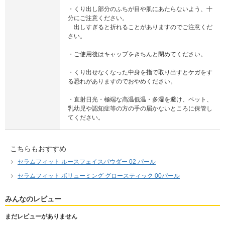
・くり出し部分のふちが目や肌にあたらないよう、十
分にご注意ください。
出しすぎると折れることがありますのでご注意くだ
さい。
・ご使用後はキャップをきちんと閉めてください。
・くり出せなくなった中身を指で取り出すとケガをす
る恐れがありますのでおやめください。
・直射日光・極端な高温低温・多湿を避け、ペット、
乳幼児や認知症等の方の手の届かないところに保管し
てください。
こちらもおすすめ
セラムフィット ルースフェイスパウダー 02 パール
セラムフィット ボリューミング グロースティック 00パール
みんなのレビュー
まだレビューがありません