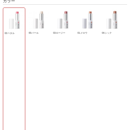
カラー
00:パール
03:ロージー
01:メロウ
04:シック
02:ペタル