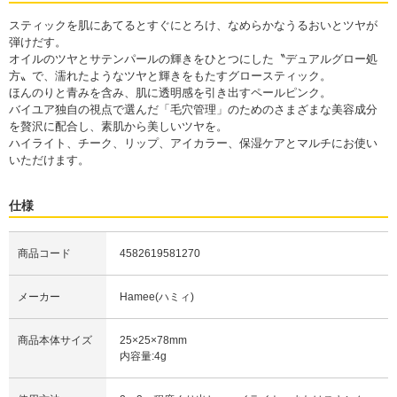
スティックを肌にあてるとすぐにとろけ、なめらかなうるおいとツヤが
弾けだす。
オイルのツヤとサテンパールの輝きをひとつにした〝デュアルグロー処
方〟で、濡れたようなツヤと輝きをもたすグロースティック。
ほんのりと青みを含み、肌に透明感を引き出すペールピンク。
バイユア独自の視点で選んだ「毛穴管理」のためのさまざまな美容成分
を贅沢に配合し、素肌から美しいツヤを。
ハイライト、チーク、リップ、アイカラー、保湿ケアとマルチにお使い
いただけます。
仕様
商品コード
4582619581270
メーカー
Hamee(ハミィ)
商品本体サイズ
25×25×78mm
内容量:4g