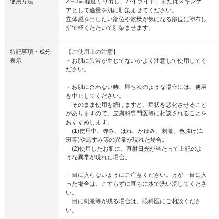
使用方法
2～3㎜程度くり出し、ハイライト、またはスキンケ
アとして適量を肌に馴染ませてください。
立体感を出したい部位や乾燥が気になる部位に塗布し
指で軽くたたいて馴染ませます。
特記事項・成分
【ご使用上の注意】
表示
・お肌に異常が生じてないかよく注意して使用してく
ださい。
・お肌に合わない時、即ち次のような場合には、使用
を中止してください。
そのまま使用を続けますと、症状を悪化させること
がありますので、皮膚科専門医等に相談されることを
おすすめします。
(1)使用中、赤み、はれ、かゆみ、刺激、色抜け(白
斑等)や黒ずみ等の異常が現れた場合。
(2)使用したお肌に、直射日光が当たって上記のよ
うな異常が現れた場合。
・目に入らないようにご注意ください。万が一目に入
った場合は、こすらずに直ちに水で洗い流してくださ
い。
目に刺激等が残る場合は、眼科医にご相談くださ
い。