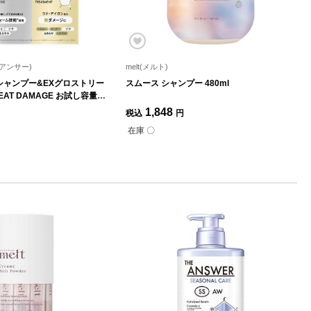
ジ アンサー)
melt(メルト)
シャンプー&EXグロストリー
スムース シャンプー 480ml
EAT DAMAGE お試し容量ペ
1,848
税込
円
在庫 〇