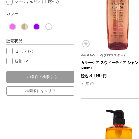
ソーシャルギフト対応のみ
カラー
販売状況
セール
（2）
PROMASTER(プロマスター)
新着
（2）
カラーケア スウィーティア シャン
600ml
3,190
税込
円
この条件で検索する
在庫 〇
検索条件をクリア