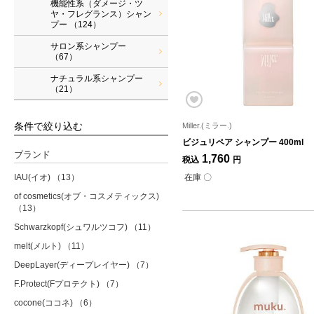
機能性系（ダメージ・ツ
ヤ・フレグランス）シャン
プー
（124）
サロン系シャンプー
（67）
ナチュラル系シャンプー
（21）
条件で絞り込む
Miller.(ミラー.)
ビジュリペア シャンプー 400ml
ブランド
1,760
税込
円
在庫 〇
IAU(イオ)
（13）
of cosmetics(オブ・コスメティックス)
（13）
Schwarzkopf(シュワルツコフ)
（11）
melt(メルト)
（11）
DeepLayer(ディープレイヤー)
（7）
F.Protect(Fプロテクト)
（7）
cocone(ココネ)
（6）