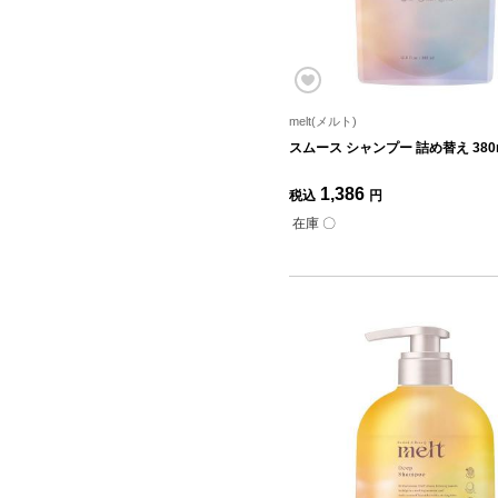
melt(メルト)
スムース シャンプー 詰め替え 380
1,386
税込
円
在庫 〇