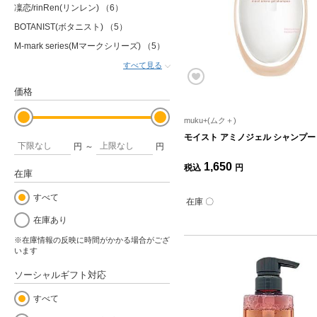
凜恋/rinRen(リンレン)
（6）
BOTANIST(ボタニスト)
（5）
M-mark series(Mマークシリーズ)
（5）
すべて見る
価格
muku+(ムク＋)
モイスト アミノジェル シャンプー 4
円
～
円
1,650
税込
円
在庫
すべて
在庫 〇
在庫あり
※在庫情報の反映に時間がかかる場合がござ
います
ソーシャルギフト対応
すべて