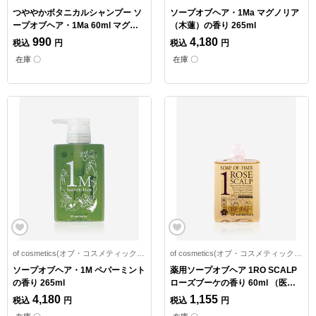
つややかボタニカルシャンプー ソ
ソープオブヘア・1Ma マグノリア
ープオブヘア・1Ma 60ml マグノ
（木蓮）の香り 265ml
リア（木蓮）の香り
990
4,180
税込
円
税込
円
在庫 〇
在庫 〇
of cosmetics(オブ・コスメティックス)
of cosmetics(オブ・コスメティックス)
ソープオブヘア・1M ペパーミント
薬用ソープオブヘア 1RO SCALP
の香り 265ml
ローズブーケの香り 60ml （医薬
部外品）
4,180
1,155
税込
円
税込
円