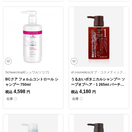
Schwarzkopf(シュワルツコフ)
of cosmetics(オブ・コスメティックス)
BCクア フォルムコントロール シ
うるおいボタニカルシャンプー ソ
ャンプー 750ml
ープオブヘア・1 265ml バーチ
（白樺）の香り
4,598
4,180
税込
円
税込
円
在庫 〇
在庫 〇