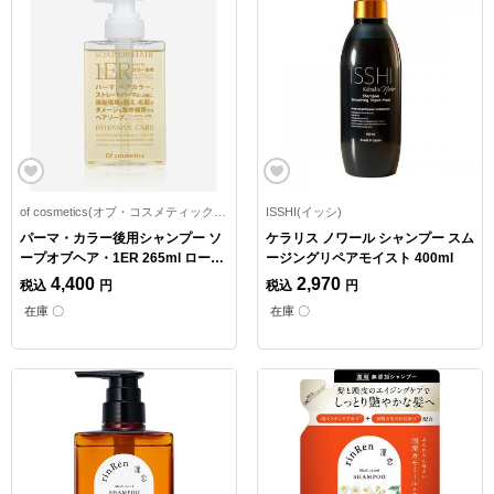
of cosmetics(オブ・コスメティックス)
ISSHI(イッシ)
パーマ・カラー後用シャンプー ソ
ケラリス ノワール シャンプー スム
ープオブヘア・1ER 265ml ローズ
ージングリペアモイスト 400ml
マリーの香り
4,400
2,970
税込
円
税込
円
在庫 〇
在庫 〇