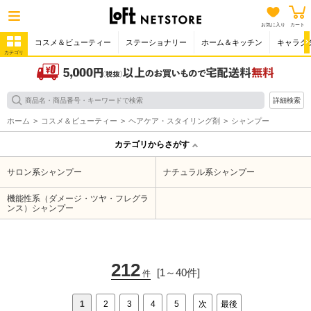
お気に入り
カート
コスメ＆ビューティー
ステーショナリー
ホーム＆キッチン
キャラク
カテゴリ
詳細検索
ホーム
コスメ＆ビューティー
ヘアケア・スタイリング剤
シャンプー
カテゴリからさがす
サロン系シャンプー
ナチュラル系シャンプー
機能性系（ダメージ・ツヤ・フレグラ
ンス）シャンプー
212
[1～40件]
件
1
2
3
4
5
次
最後