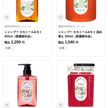
凜恋/rinRen(リンレン)
凜恋/rinRen(リンレン)
シャンプー カモミール&モミ
シャンプー カモミール&モミ 詰め
400ml（医薬部外品）
替え 300ml（医薬部外品）
2,200
1,540
税込
円
税込
円
在庫 〇
在庫 〇