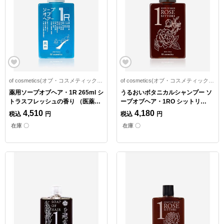
of cosmetics(オブ・コスメティックス)
of cosmetics(オブ・コスメティックス)
薬用ソープオブヘア・1R 265ml シ
うるおいボタニカルシャンプー ソ
トラスフレッシュの香り （医薬部
ープオブヘア・1RO シットリ
外品）
265ml ダマスクローズの香り
4,510
4,180
税込
円
税込
円
在庫 〇
在庫 〇