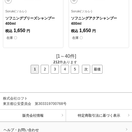
Sorule(ソルレ)
Sorule(ソルレ)
ソフニングブリーズシャンプー
ソフニングアクアシャンプー
400ml
400ml
1,650
1,650
税込
円
税込
円
在庫 〇
在庫 〇
[1～40件]
212
件あります
1
2
3
4
5
次
最後
株式会社ロフト
東京都公安委員会 第303319700768号
販売会社情報
特定商取引法に基づく表示
ヘルプ・お問い合わせ