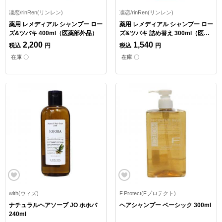
凜恋/rinRen(リンレン)
凜恋/rinRen(リンレン)
薬用 レメディアル シャンプー ロー
薬用 レメディアル シャンプー ロー
ズ&ツバキ 400ml（医薬部外品）
ズ&ツバキ 詰め替え 300ml（医薬
部外品）
2,200
1,540
税込
円
税込
円
在庫 〇
在庫 〇
with(ウィズ)
F.Protect(Fプロテクト)
ナチュラルヘアソープ JO ホホバ
ヘアシャンプー ベーシック 300ml
240ml