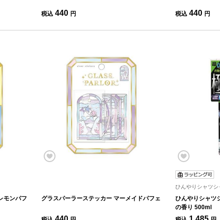
440
440
税込
円
税込
円
ひんやりシャツシ
レモンパフ
グラスパーラーステッカー マーメイドパフェ
ひんやりシャツシ
の香り 500ml
440
1,485
税込
円
税込
円