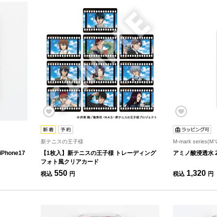
新テニスの王子様
M-mark serie
Phone17
【1枚入】新テニスの王子様 トレーディング
アミノ酸浸透水 2
フォト風クリアカード
550
1,320
税込
円
税込
円