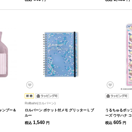
Rollbahn(ロルバーン)
ャンプー＆
ロルバーン ポケット付メモ グリッター L ブ
うるちゅるポッ
ルー
ーズ ウサハナ 
1,540
605
税込
円
税込
円