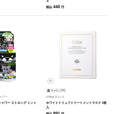
ェ
440
税込
円
ャワー
d’Alba(ダルバ)
ャワー ストロング ミント
ホワイトトリュフトリートメントマスク 3枚
入
891
税込
円