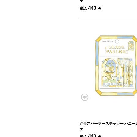
ェ
440
税込
円
グラスパーラーステッカー ハニー
ェ
440
税込
円