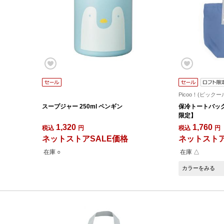
Picoo！(ピックー
スープジャー 250ml ペンギン
保冷トートバッグ
限定】
1,320
1,760
税込
円
税込
円
ネットストアSALE価格
ネットストア
在庫 ○
在庫 △
カラーをみる