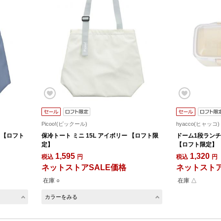
Picoo!(ピックール)
hyacco(ヒャッコ)
 【ロフト
保冷トート ミニ 15L アイボリー 【ロフト限
ドーム1段ランチ 
定】
【ロフト限定】
1,595
1,320
税込
円
税込
円
ネットストアSALE価格
ネットストア
在庫 ○
在庫 △
カラーをみる