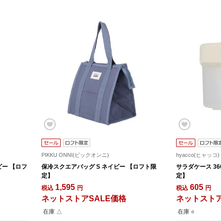
PIKKU ONNI(ピックオンニ)
hyacco(ヒャッコ)
ビー 【ロフ
保冷スクエアバッグ S ネイビー 【ロフト限
サラダケース 36
定】
定】
1,595
605
税込
円
税込
円
ネットストアSALE価格
ネットストア
在庫 △
在庫 ○