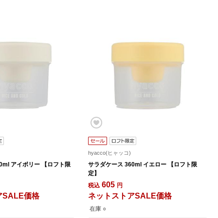
hyacco(ヒャッコ)
0ml アイボリー 【ロフト限
サラダケース 360ml イエロー 【ロフト限
定】
605
税込
円
SALE価格
ネットストアSALE価格
在庫 ○