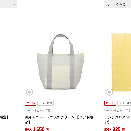
カラーをみる
hyacco(ヒャッコ)
hyacco(ヒャッコ)
ト限定】
保冷ミニトートバッグ グリーン 【ロフト限
ランチクロス 50
定】
定】
1,650
825
税込
円
税込
円