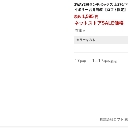
2WAY2段ランチボックス 上270/下3
イボリー お弁当箱 【ロフト限定】
1,595
税込
円
ネットストアSALE価格
在庫 ○
カラーをみる
17
1
17
～
件中
件を表示
株式会社ロフト 東京