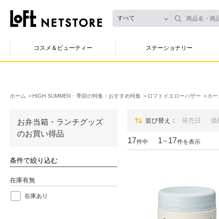
すべて
コスメ＆ビューティー
ステーショナリー
ホーム
HIGH SUMMER・季節の特集・おすすめ特集
ロフトイエローバザー
ホー
並び替え
発売日
価
お弁当箱・ランチグッズ
のお買い得品
17
1
17
～
件中
件を表示
条件で絞り込む
在庫有無
在庫あり