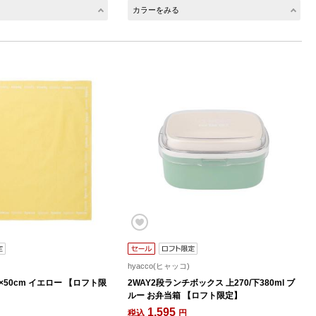
カラーをみる
hyacco(ヒャッコ)
×50cm イエロー 【ロフト限
2WAY2段ランチボックス 上270/下380ml ブ
ルー お弁当箱 【ロフト限定】
1,595
税込
円