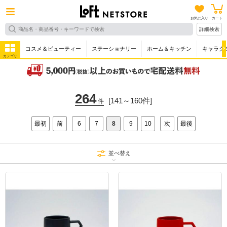
お気に入り
カート
詳細検索
コスメ＆ビューティー
ステーショナリー
ホーム＆キッチン
キャラク
カテゴリ
264
[141～160件]
件
最初
前
6
7
8
9
10
次
最後
並べ替え