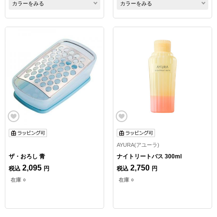
カラーをみる
カラーをみる
AYURA(アユーラ)
ザ・おろし 青
ナイトリートバス 300ml
2,095
2,750
税込
円
税込
円
在庫 ○
在庫 ○