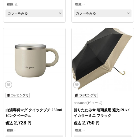
在庫 △
在庫 ○
カラーをみる
カラーをみる
because(ビコーズ)
白湯専科マグ クイックプチ 230ml
折りたたみ傘 晴雨兼用 遮光 PUバ
ピンクベージュ
イカラーミニ ブラック
2,728
2,750
税込
円
税込
円
在庫 ○
在庫 ○