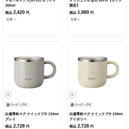
スモールマグ CLK-151 ホワイト
メッシュザル 足付 20cm【ロフト
300ml
限定】
2,420
1,980
税込
円
税込
円
在庫 △
在庫 ○
白湯専科マグ クイックプチ 230ml
白湯専科マグ クイックプチ 230ml
グレイ
アイボリー
2,728
2,728
税込
円
税込
円