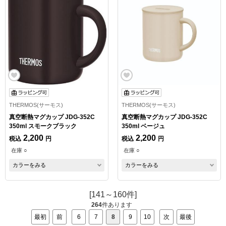
THERMOS(サーモス)
THERMOS(サーモス)
真空断熱マグカップ JDG-352C
真空断熱マグカップ JDG-352C
350ml スモークブラック
350ml ベージュ
2,200
2,200
税込
円
税込
円
在庫 ○
在庫 ○
カラーをみる
カラーをみる
[141～160件]
264
件あります
最初
前
6
7
8
9
10
次
最後