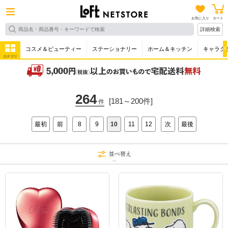
お気に入り
カート
詳細検索
コスメ＆ビューティー
ステーショナリー
ホーム＆キッチン
キャラク
カテゴリ
264
[181～200件]
件
最初
前
8
9
10
11
12
次
最後
並べ替え