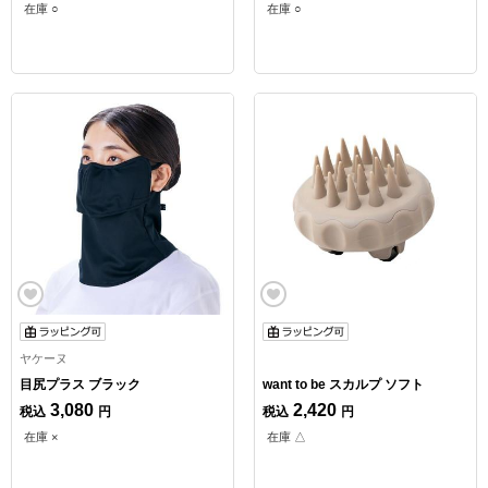
在庫 ○
在庫 ○
ヤケーヌ
目尻プラス ブラック
want to be スカルプ ソフト
3,080
2,420
税込
円
税込
円
在庫 ×
在庫 △