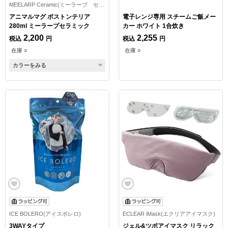
MEELARP Ceramic(ミーラープ セラミック)
アニマルマグ ボストンテリア
電子レンジ専用 スチームご飯メー
280ml ミーラープセラミック
カー ホワイト 1合炊き
2,200
2,255
税込
円
税込
円
在庫 ○
在庫 ○
カラーをみる
ICE BOLERO(アイスボレロ)
ECLEAR iMask(エクリアアイマスク)
3WAYタイプ
ジェル&ツボアイマスク リラック