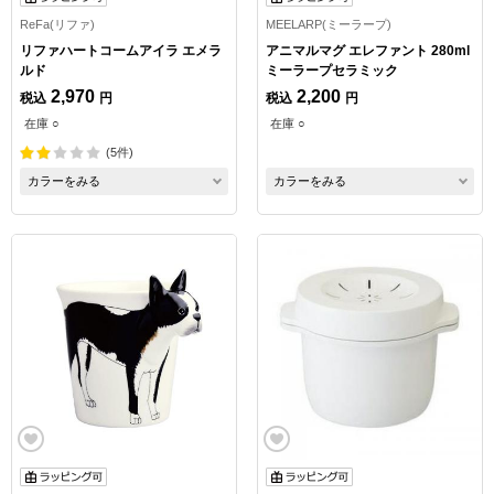
ReFa(リファ)
MEELARP(ミーラープ)
リファハートコームアイラ エメラ
アニマルマグ エレファント 280ml
ルド
ミーラープセラミック
2,970
2,200
税込
円
税込
円
在庫 ○
在庫 ○
(5件)
カラーをみる
カラーをみる