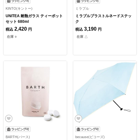
KINTO(キントー)
ミラブル
UNITEA 耐熱ガラス ティーポット
ミラブルプラストルネードステッ
セット 680ml
ク
2,420
3,190
税込
円
税込
円
在庫 ○
在庫 △
BARTH(バース)
because(ビコーズ)