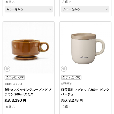
在庫 △
在庫 △
カラーをみる
カラーをみる
Smith(スミス)
猫舌専科
脚付きスタッキングスープマグ ブ
猫舌専科 マグカップ 260ml ピンク
ラウン 260ml スミス
ベージュ
3,190
3,278
税込
円
税込
円
在庫 △
在庫 ○