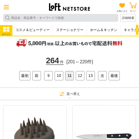
お気に入り
カート
詳細検索
コスメ＆ビューティー
ステーショナリー
ホーム＆キッチン
キャラク
カテゴリ
264
[201～220件]
件
最初
前
9
10
11
12
13
次
最後
並べ替え