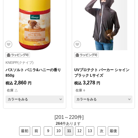
KNEIPP(クナイプ)
バスソルト バニラ&ハニーの香り
UVプロテクト パーカー シャイン
850g
ブラック Lサイズ
2,860
3,278
税込
円
税込
円
在庫 △
在庫 ○
カラーをみる
カラーをみる
[201～220件]
264
件あります
最初
前
9
10
11
12
13
次
最後