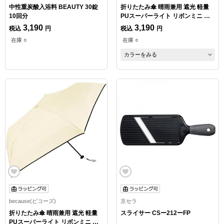
中性重炭酸入浴料 BEAUTY 30錠
折りたたみ傘 晴雨兼用 遮光 軽量
10回分
PUスーパーライト リボンミニ サ
ックス
3,190
3,190
税込
円
税込
円
在庫 ○
在庫 ○
カラーをみる
because(ビコーズ)
京セラ
折りたたみ傘 晴雨兼用 遮光 軽量
スライサー CSー212ーFP
PUスーパーライト リボンミニ ベ