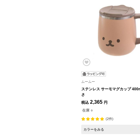
ムームー
ステンレス サーモマグカップ 400m
さ
2,365
税込
円
在庫 ○
(2件)
カラーをみる