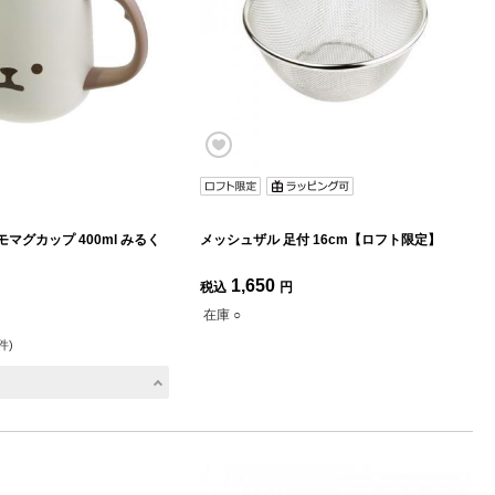
マグカップ 400ml みるく
メッシュザル 足付 16cm【ロフト限定】
1,650
税込
円
在庫 ○
件)