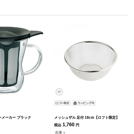
ーメーカー ブラック
メッシュザル 足付 18cm【ロフト限定】
1,760
税込
円
在庫 ○