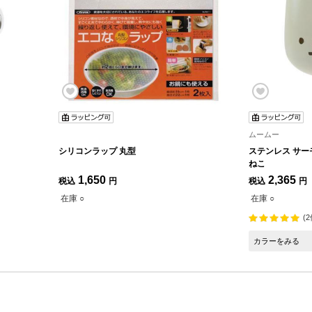
ムームー
シリコンラップ 丸型
ステンレス サーモ
ねこ
1,650
2,365
税込
円
税込
円
在庫 ○
在庫 ○
(2
カラーをみる