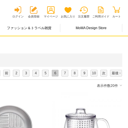
ログイン
会員登録
マイページ
お気に入り
注文履歴
ご利用ガイド
カート
ファッション＆トラベル雑貨
MoMA Design Store
前
2
3
4
5
6
7
8
9
10
次
最後
表示件数20件