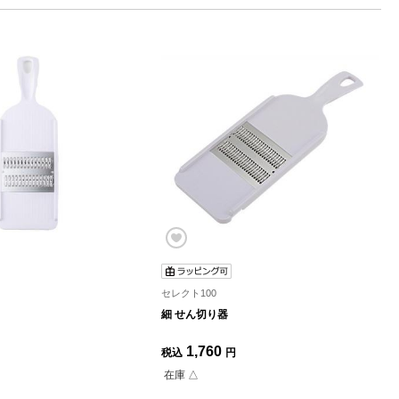
セレクト100
細 せん切り器
1,760
税込
円
在庫 △