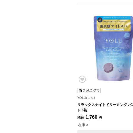
YOLU(ヨル)
リラックスナイトドリーミング バ
ト 6錠
1,760
税込
円
在庫 ○