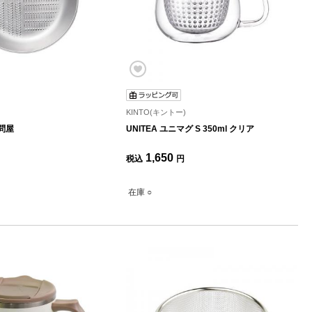
KINTO(キントー)
問屋
UNITEA ユニマグ S 350ml クリア
1,650
税込
円
在庫 ○