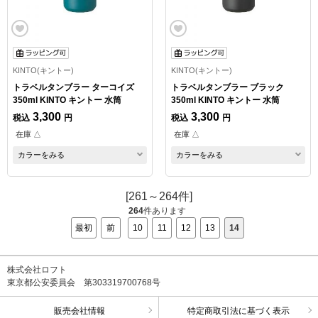
KINTO(キントー)
KINTO(キントー)
トラベルタンブラー ターコイズ
トラベルタンブラー ブラック
350ml KINTO キントー 水筒
350ml KINTO キントー 水筒
3,300
3,300
税込
円
税込
円
在庫 △
在庫 △
カラーをみる
カラーをみる
[261～264件]
264
件あります
最初
前
10
11
12
13
14
株式会社ロフト
東京都公安委員会 第303319700768号
販売会社情報
特定商取引法に基づく表示