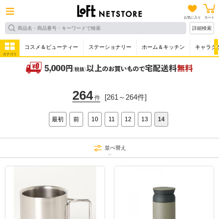
お気に入り
カート
詳細検索
コスメ＆ビューティー
ステーショナリー
ホーム＆キッチン
キャラク
カテゴリ
264
[261～264件]
件
最初
前
10
11
12
13
14
並べ替え