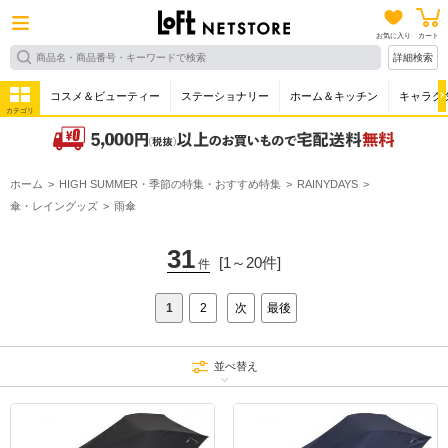
お気に入り
カート
詳細検索
コスメ＆ビューティー
ステーショナリー
ホーム＆キッチン
キャラク
カテゴリ
ホーム
HIGH SUMMER・季節の特集・おすすめ特集
RAINYDAYS
傘・レイングッズ
雨傘
31
[1～20件]
件
1
2
次
最後
並べ替え