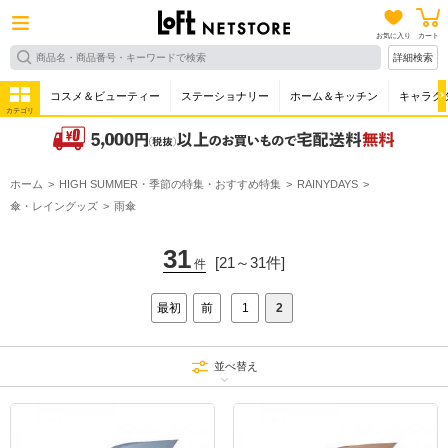
お気に入り
カート
詳細検索
コスメ＆ビューティー
ステーショナリー
ホーム＆キッチン
キャラク
カテゴリ
ホーム
HIGH SUMMER・季節の特集・おすすめ特集
RAINYDAYS
傘・レイングッズ
雨傘
31
[21～31件]
件
最初
前
1
2
並べ替え