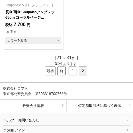
Shupattoアンブレラ(シュパット)
長傘 雨傘 Shupattoアンブレラ
65cm コーラルベージュ
7,700
税込
円
在庫 ○
カラーをみる
[21～31件]
31
件あります
最初
前
1
2
株式会社ロフト
東京都公安委員会 第303319700768号
販売会社情報
特定商取引法に基づく表示
ヘルプ・お問い合わせ
ご利用ガイド