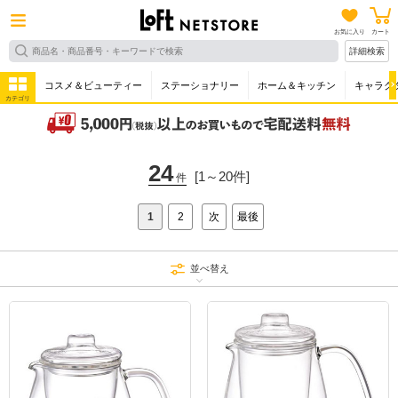
お気に入り
カート
詳細検索
コスメ＆ビューティー
ステーショナリー
ホーム＆キッチン
キャラク
カテゴリ
24
[1～20件]
件
1
2
次
最後
並べ替え