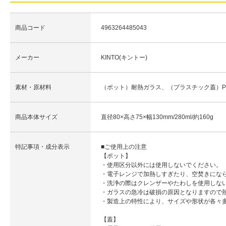
商品コード
4963264485043
メーカー
KINTO(キントー)
素材・原材料
（ポット）耐熱ガラス、（プラスチック蓋）P
商品本体サイズ
直径80×高さ75×幅130mm/280ml/約160g
特記事項・成分表示
■ご使用上の注意
【ポット】
・使用区分以外には使用しないでください。
・電子レンジで加熱しすぎたり、空焚きにな
・洗浄の際はクレンザーやたわしを使用しな
・ガラスの急冷は破損の原因となりますので
・製造上の特性により、サイズや形状が各々
【蓋】