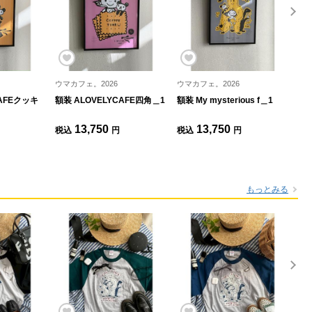
ウマカフェ。2026
ウマカフェ。2026
ウマ
CAFEクッキ
額装 ALOVELYCAFE四角＿1
額装 My mysterious f＿1
額
13,750
13,750
税込
円
税込
円
税
もっとみる