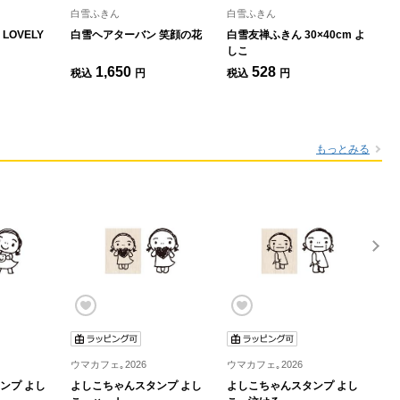
白雪ふきん
白雪ふきん
白
LOVELY
白雪ヘアターバン 笑顔の花
白雪友禅ふきん 30×40cm よ
白
しこ
か
1,650
528
税込
円
税込
円
税
もっとみる
ウマカフェ｡2026
ウマカフェ｡2026
ウマ
ンプ よし
よしこちゃんスタンプ よし
よしこちゃんスタンプ よし
よ