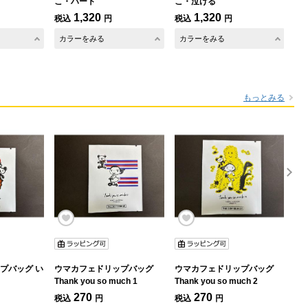
こ・ハート
こ・泣ける
オ
1,320
1,320
税込
円
税込
円
税
カラーをみる
カラーをみる
もっとみる
プバッグ い
ウマカフェドリップバッグ
ウマカフェドリップバッグ
ウ
Thank you so much 1
Thank you so much 2
Hav
270
270
税込
円
税込
円
税