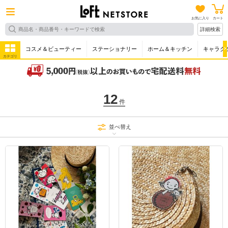
お気に入り
カート
詳細検索
コスメ＆ビューティー
ステーショナリー
ホーム＆キッチン
キャラク
カテゴリ
12
件
並べ替え