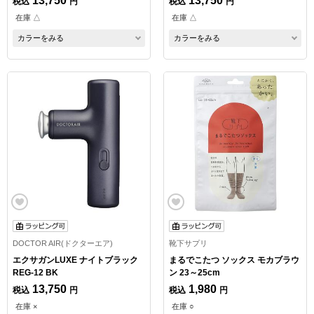
13,750
13,750
税込
円
税込
円
在庫 △
在庫 △
カラーをみる
カラーをみる
DOCTOR AIR(ドクターエア)
靴下サプリ
エクサガンLUXE ナイトブラック
まるでこたつ ソックス モカブラウ
REG-12 BK
ン 23～25cm
13,750
1,980
税込
円
税込
円
在庫 ×
在庫 ○