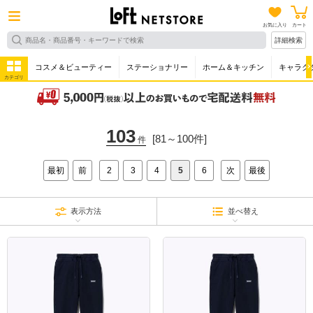
お気に入り
カート
詳細検索
コスメ＆ビューティー
ステーショナリー
ホーム＆キッチン
キャラク
カテゴリ
103
[81～100件]
件
最初
前
2
3
4
5
6
次
最後
表示方法
並べ替え