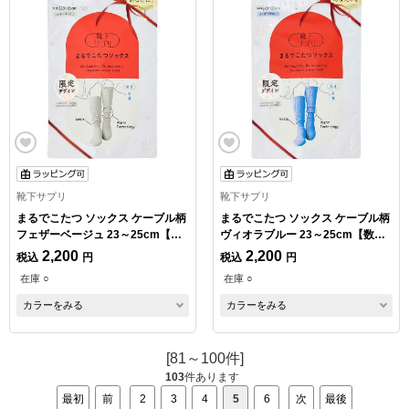
靴下サプリ
靴下サプリ
まるでこたつ ソックス ケーブル柄
まるでこたつ ソックス ケーブル柄
フェザーベージュ 23～25cm【数
ヴィオラブルー 23～25cm【数量
量限定】
限定】
2,200
2,200
税込
円
税込
円
在庫 ○
在庫 ○
カラーをみる
カラーをみる
[81～100件]
103
件あります
最初
前
2
3
4
5
6
次
最後