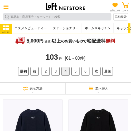
お気に入り
カート
詳細検索
コスメ＆ビューティー
ステーショナリー
ホーム＆キッチン
キャラク
カテゴリ
103
[61～80件]
件
最初
前
2
3
4
5
6
次
最後
表示方法
並べ替え