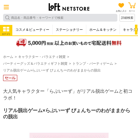
お気に入り
カート
詳細検索
コスメ＆ビューティー
ステーショナリー
ホーム＆キッチン
キャラク
カテゴリ
ホーム
キャラクター・バラエティ雑貨
パーティーグッズ＆バラエティギフト雑貨
トランプ・パーティゲーム
リアル脱出ゲーム×らぶいーず ぴょんちーのわがままからの脱出
大人気キャラクター「らぶいーず」がリアル脱出ゲームと初コ
ラボ！
リアル脱出ゲーム×らぶいーず ぴょんちーのわがままから
の脱出