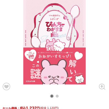
1,232
税込
円
(
税抜 1,120円
)
セール価格：