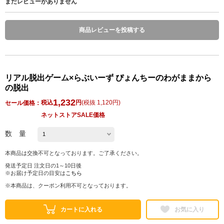
まだレビューがありません
商品レビューを投稿する
リアル脱出ゲーム×らぶいーず ぴょんちーのわがままから
の脱出
1,232
税込
円
(
税抜 1,120円
)
セール価格：
ネットストアSALE価格
数 量
本商品は交換不可となっております。ご了承ください。
発送予定日 注文日の1～10日後
※お届け予定日の目安は
こちら
※本商品は、クーポン利用不可となっております。
カートに入れる
お気に入り