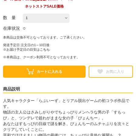
ネットストアSALE価格
数 量
○
在庫状況
本商品は交換不可となっております。ご了承ください。
発送予定日 注文日の1～10日後
※お届け予定日の目安は
こちら
※本商品は、クーポン利用不可となっております。
カートに入れる
お気に入り
商品説明
人気キャラクター「らぶいーず」とリアル脱出ゲームの初コラボ作品で
す。
物語の主人公はさみしがりやでちょっぴりメンヘラな男の子「すもっ
ぴ」と、ツンデレで超わがままな女の子「ぴょんちー」。
あなたはすもっぴの目線で謎を解き、ぴょんちーのムチャぶりを次々と
クリアしていくことに。
平和でほほえましい物語の最後には、ちょっぴり意外な展開も…？