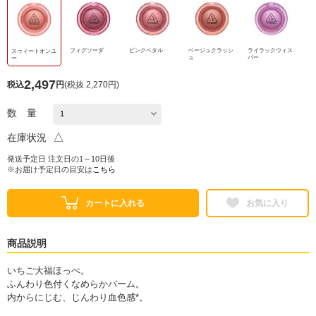
フィグソーダ
ピンクペタル
ベージュクラッシ
ライラックウィス
スゥィートオンユ
ュ
パー
ー
2,497
税込
円
(
税抜 2,270円
)
数 量
△
在庫状況
発送予定日 注文日の1～10日後
※お届け予定日の目安は
こちら
カートに入れる
お気に入り
商品説明
いちご大福ほっぺ。
ふんわり色付くなめらかバーム。
内からにじむ、じんわり血色感*。