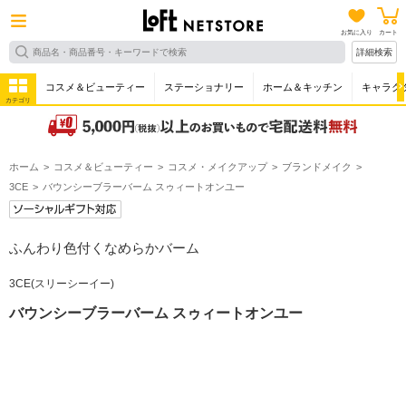
お気に入り
カート
詳細検索
コスメ＆ビューティー
ステーショナリー
ホーム＆キッチン
キャラク
カテゴリ
ホーム
コスメ＆ビューティー
コスメ・メイクアップ
ブランドメイク
3CE
バウンシーブラーバーム スゥィートオンユー
ふんわり色付くなめらかバーム
3CE(スリーシーイー)
バウンシーブラーバーム スゥィートオンユー