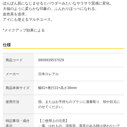
ぽんぽん肌になじませるとパウダーみたいなサラサラ質感に変化。
大福のように柔らかな印象の、ふんわりほっぺになれる。
血色美を追求。
アイにも使えるマルチユース。
*メイクアップ効果による
仕様
商品コード
8809939537029
メーカー
日本ロレアル
商品本体サイズ
幅62×奥行22×高さ38mm
使用方法
指、またはお手持ちのブラシに適量取り、頬や目元に
のせてください。
特記事項・成分
【ご使用上の注意】
表示
・傷、はれもの、湿疹等、異常のある時は使わないで