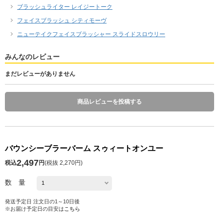
ブラッシュライター レイジートーク
フェイスブラッシュ シティモーヴ
ニューテイクフェイスブラッシャー スライドスロウリー
みんなのレビュー
まだレビューがありません
商品レビューを投稿する
バウンシーブラーバーム スゥィートオンユー
2,497
税込
円
(
税抜 2,270円
)
数 量
発送予定日 注文日の1～10日後
※お届け予定日の目安は
こちら