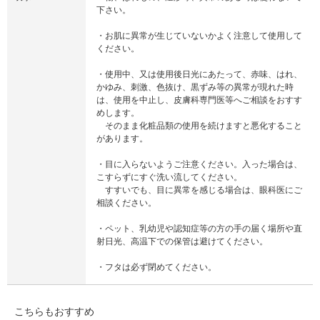
下さい。
・お肌に異常が生じていないかよく注意して使用して
ください。
・使用中、又は使用後日光にあたって、赤味、はれ、
かゆみ、刺激、色抜け、黒ずみ等の異常が現れた時
は、使用を中止し、皮膚科専門医等へご相談をおすす
めします。
そのまま化粧品類の使用を続けますと悪化すること
があります。
・目に入らないようご注意ください。入った場合は、
こすらずにすぐ洗い流してください。
すすいでも、目に異常を感じる場合は、眼科医にご
相談ください。
・ペット、乳幼児や認知症等の方の手の届く場所や直
射日光、高温下での保管は避けてください。
・フタは必ず閉めてください。
こちらもおすすめ