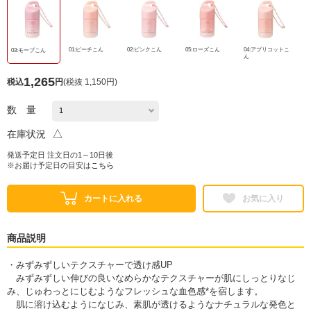
01:ピーチこん
02:ピンクこん
05:ローズこん
04:アプリコットこ
03:モーブこん
ん
1,265
税込
円
(
税抜 1,150円
)
数 量
△
在庫状況
発送予定日 注文日の1～10日後
※お届け予定日の目安は
こちら
カートに入れる
お気に入り
商品説明
・みずみずしいテクスチャーで透け感UP
みずみずしい伸びの良いなめらかなテクスチャーが肌にしっとりなじ
み、じゅわっとにじむようなフレッシュな血色感*を宿します。
肌に溶け込むようになじみ、素肌が透けるようなナチュラルな発色と