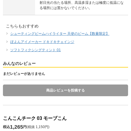
射日光の当たる場所、高温多湿または極度に低温にな
る場所には置かないでください。
こちらもおすすめ
シューティングビームハイライター 天使のビーム【数量限定】
ぽよんアイメーカー ドキドキチェインジ
ソフトフィクシングティント 01
みんなのレビュー
まだレビューがありません
商品レビューを投稿する
こんこんチーク 03 モーブこん
1,265
税込
円
(
税抜 1,150円
)