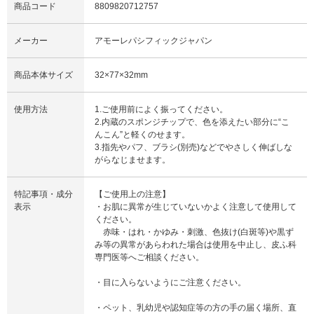
商品コード
8809820712757
メーカー
アモーレパシフィックジャパン
商品本体サイズ
32×77×32mm
使用方法
1.ご使用前によく振ってください。
2.内蔵のスポンジチップで、色を添えたい部分に“こ
んこん”と軽くのせます。
3.指先やパフ、ブラシ(別売)などでやさしく伸ばしな
がらなじませます。
特記事項・成分
【ご使用上の注意】
表示
・お肌に異常が生じていないかよく注意して使用して
ください。
赤味・はれ・かゆみ・刺激、色抜け(白斑等)や黒ず
み等の異常があらわれた場合は使用を中止し、皮ふ科
専門医等へご相談ください。
・目に入らないようにご注意ください。
・ペット、乳幼児や認知症等の方の手の届く場所、直