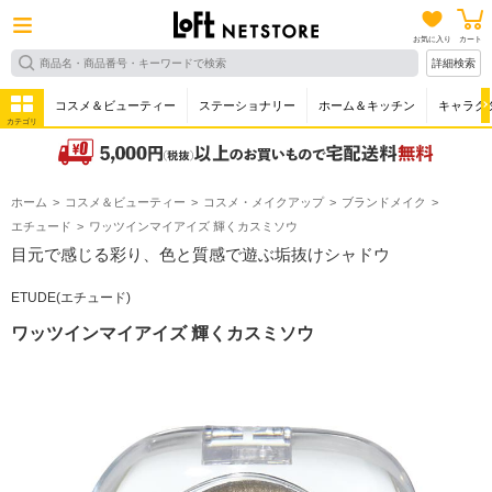
お気に入り
カート
詳細検索
コスメ＆ビューティー
ステーショナリー
ホーム＆キッチン
キャラク
カテゴリ
ホーム
コスメ＆ビューティー
コスメ・メイクアップ
ブランドメイク
エチュード
ワッツインマイアイズ 輝くカスミソウ
目元で感じる彩り、色と質感で遊ぶ垢抜けシャドウ
ETUDE(エチュード)
ワッツインマイアイズ 輝くカスミソウ