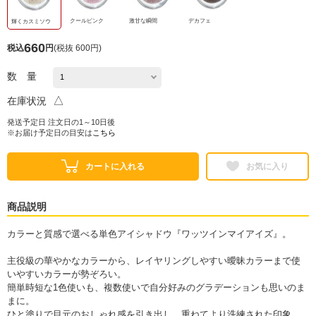
クールピンク
激甘な瞬間
デカフェ
輝くカスミソウ
660
税込
円
(
税抜 600円
)
数 量
△
在庫状況
発送予定日 注文日の1～10日後
※お届け予定日の目安は
こちら
カートに入れる
お気に入り
商品説明
カラーと質感で選べる単色アイシャドウ『ワッツインマイアイズ』。
主役級の華やかなカラーから、レイヤリングしやすい曖昧カラーまで使
いやすいカラーが勢ぞろい。
簡単時短な1色使いも、複数使いで自分好みのグラデーションも思いのま
まに。
ひと塗りで目元のおしゃれ感を引き出し、重ねてより洗練された印象