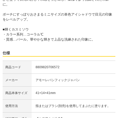
に。
ポーチにすっぽりおさまるミニサイズの単色アイシャドウで目元の印象
をレベルアップ。
■輝くカスミソウ
・カラー系列…コーラル℃
・質感…パール。華やかな輝きで上品な洗練された印象に。
仕様
商品コード
8809820706572
メーカー
アモーレパシフィックジャパン
商品本体サイズ
41×14×41mm
使用方法
指またはブラシ(別売)を使用してまぶたに塗ります。