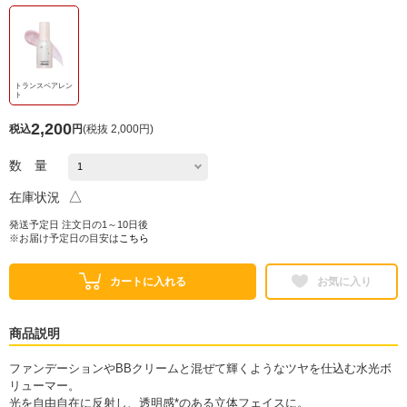
トランスペアレン
ト
2,200
税込
円
(
税抜 2,000円
)
数 量
△
在庫状況
発送予定日 注文日の1～10日後
※お届け予定日の目安は
こちら
カートに入れる
お気に入り
商品説明
ファンデーションやBBクリームと混ぜて輝くようなツヤを仕込む水光ボ
リューマー。
光を自由自在に反射し、透明感*のある立体フェイスに。