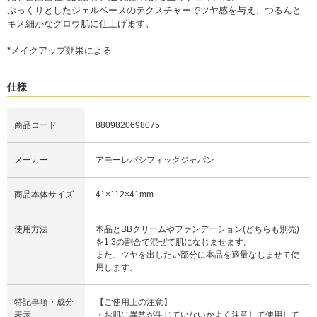
ぷっくりとしたジェルベースのテクスチャーでツヤ感を与え、つるんと
キメ細かなグロウ肌に仕上げます。
*メイクアップ効果による
仕様
商品コード
8809820698075
メーカー
アモーレパシフィックジャパン
商品本体サイズ
41×112×41mm
使用方法
本品とBBクリームやファンデーション(どちらも別売)
を1:3の割合で混ぜて肌になじませます。
また、ツヤを出したい部分に本品を適量なじませて使
用します。
特記事項・成分
【ご使用上の注意】
表示
・お肌に異常が生じていないかよく注意して使用して