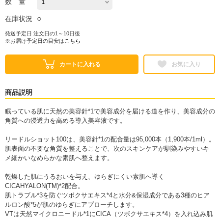
数 量
○
在庫状況
発送予定日 注文日の1～10日後
※お届け予定日の目安は
こちら
カートに入れる
お気に入り
商品説明
眠っている肌に天然の美容針*1で美容成分を届ける道を作り、美容成分の
角質への浸透力を高める導入美容液です。
リードルショット100は、美容針*1の配合量は95,000本（1,900本/1ml）。
肌表面の不要な角質を整えることで、次のスキンケアが馴染みやすいキ
メ細かいなめらかな素肌へ整えます。
乾燥した肌にうるおいを与え、ゆらぎにくい素肌へ導く
CICAHYALON(TM)*2配合。
肌トラブル*3を防ぐツボクサエキス*4と水分&保湿成分である3種のヒア
ルロン酸*5が肌のゆらぎにアプローチします。
VTは天然マイクロニードル*1にCICA（ツボクサエキス*4）を入れ込み肌