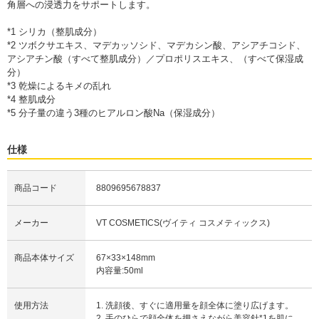
角層への浸透力をサポートします。
*1 シリカ（整肌成分）
*2 ツボクサエキス、マデカッソシド、マデカシン酸、アシアチコシド、
アシアチン酸（すべて整肌成分）／プロポリスエキス、（すべて保湿成
分）
*3 乾燥によるキメの乱れ
*4 整肌成分
*5 分子量の違う3種のヒアルロン酸Na（保湿成分）
仕様
商品コード
8809695678837
メーカー
VT COSMETICS(ヴイティ コスメティックス)
商品本体サイズ
67×33×148mm
内容量:50ml
使用方法
1. 洗顔後、すぐに適用量を顔全体に塗り広げます。
2. 手のひらで顔全体を押さえながら美容針*1を肌に