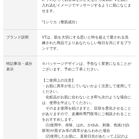
入れ込むイメージでマッサージするように肌になじま
せます。
*1シリカ（整肌成分）
ブランド説明
VTは、肌を大切にする思いと時を超えて愛される洗
練された商品でよりあなたらしい毎日を共にするブラ
ンドです。
特記事項・成分
※パッケージデザインは、予告なく変更になることが
表示
ございます。予めご了承ください。
【ご使用上の注意】
・お肌に異常が生じていないかよく注意して使用して
ください。
化粧品がお肌に合わないとき即ち次のような場合に
は、使用を中止してください。
そのまま使用を続けますと、症状を悪化させること
がありますので、皮膚科専門医等にご相談されること
をおすすめします。
(1)使用中、赤味、はれ、かゆみ、刺激、色抜け(白
斑等)や黒ずみ等の異常があらわれた場合
(2)使用したお肌に、直射日光があたって上記のよ