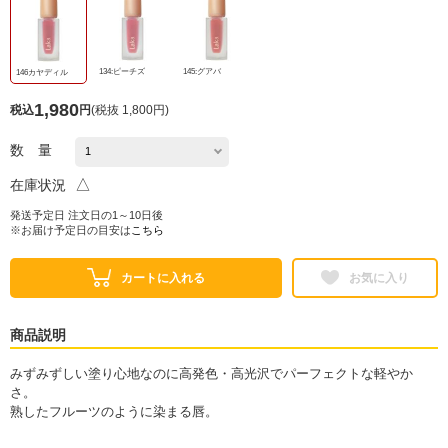
134:ピーチズ
145:グアバ
146カヤディル
1,980
税込
円
(
税抜 1,800円
)
数 量
△
在庫状況
発送予定日 注文日の1～10日後
※お届け予定日の目安は
こちら
カートに入れる
お気に入り
商品説明
みずみずしい塗り心地なのに高発色・高光沢でパーフェクトな軽やか
さ。
熟したフルーツのように染まる唇。