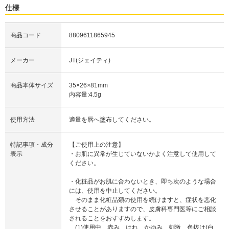
仕様
商品コード
8809611865945
メーカー
JT(ジェイティ)
商品本体サイズ
35×26×81mm
内容量:4.5g
使用方法
適量を唇へ塗布してください。
特記事項・成分
【ご使用上の注意】
表示
・お肌に異常が生じていないかよく注意して使用して
ください。
・化粧品がお肌に合わないとき、即ち次のような場合
には、使用を中止してください。
そのまま化粧品類の使用を続けますと、症状を悪化
させることがありますので、皮膚科専門医等にご相談
されることをおすすめします。
(1)使用中、赤み、はれ、かゆみ、刺激、色抜け(白