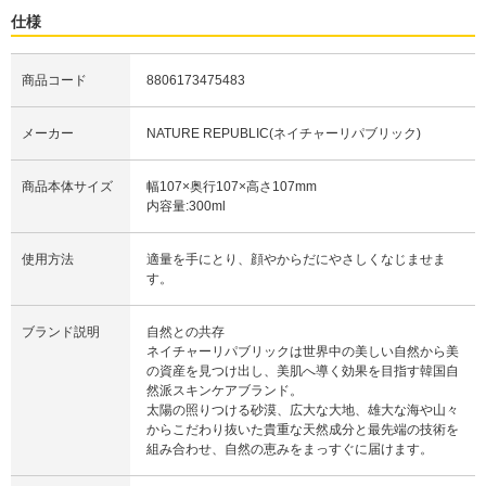
仕様
商品コード
8806173475483
メーカー
NATURE REPUBLIC(ネイチャーリパブリック)
商品本体サイズ
幅107×奥行107×高さ107mm
内容量:300ml
使用方法
適量を手にとり、顔やからだにやさしくなじませま
す。
ブランド説明
自然との共存
ネイチャーリパブリックは世界中の美しい自然から美
の資産を見つけ出し、美肌へ導く効果を目指す韓国自
然派スキンケアブランド。
太陽の照りつける砂漠、広大な大地、雄大な海や山々
からこだわり抜いた貴重な天然成分と最先端の技術を
組み合わせ、自然の恵みをまっすぐに届けます。