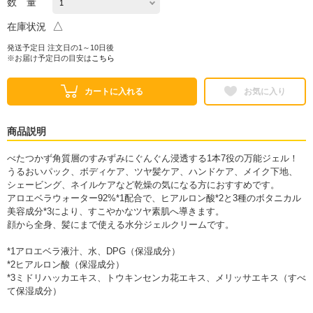
数 量
△
在庫状況
発送予定日 注文日の1～10日後
※お届け予定日の目安は
こちら
カートに入れる
お気に入り
商品説明
べたつかず角質層のすみずみにぐんぐん浸透する1本7役の万能ジェル！
うるおいパック、ボディケア、ツヤ髪ケア、ハンドケア、メイク下地、
シェービング、ネイルケアなど乾燥の気になる方におすすめです。
アロエベラウォーター92%*1配合で、ヒアルロン酸*2と3種のボタニカル
美容成分*3により、すこやかなツヤ素肌へ導きます。
顔から全身、髪にまで使える水分ジェルクリームです。
*1アロエベラ液汁、水、DPG（保湿成分）
*2ヒアルロン酸（保湿成分）
*3ミドリハッカエキス、トウキンセンカ花エキス、メリッサエキス（すべ
て保湿成分）