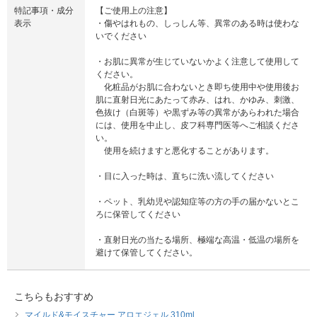
特記事項・成分
【ご使用上の注意】
表示
・傷やはれもの、しっしん等、異常のある時は使わな
いでください
・お肌に異常が生じていないかよく注意して使用して
ください。
化粧品がお肌に合わないとき即ち使用中や使用後お
肌に直射日光にあたって赤み、はれ、かゆみ、刺激、
色抜け（白斑等）や黒ずみ等の異常があらわれた場合
には、使用を中止し、皮フ科専門医等へご相談くださ
い。
使用を続けますと悪化することがあります。
・目に入った時は、直ちに洗い流してください
・ペット、乳幼児や認知症等の方の手の届かないとこ
ろに保管してください
・直射日光の当たる場所、極端な高温・低温の場所を
避けて保管してください。
こちらもおすすめ
マイルド&モイスチャー アロエジェル 310ml