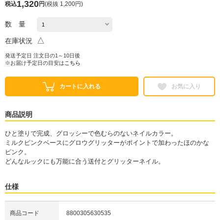
1,320
税込
円
(
税抜 1,200円
)
数 量
△
在庫状況
発送予定日 注文日の1～10日後
※お届け予定日の目安は
こちら
カートに入れる
お気に入り
商品説明
ひと塗りで完成、グロッシーで色むらのないネイルカラー。
ミルクピンクベースにグロウグリッターがポイントで加わったほのかな
ピンク。
どんなルックにも万能に合う送付とグリッターネイル。
仕様
商品コード
8800305630535