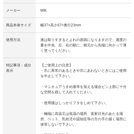
メーカー
MIK
商品本体サイズ
幅37×高さ67×奥行23mm
使用方法
液は取りすぎるとよれの原因になりますので、適度の
量を中央、左、右の順に、根元から先端に向かって薄
く塗ってください。
特記事項・成分
【ご使用上の注意】
表示
・爪に異常のあるときや爪にあわないときにはご使用
を中止して下さい。
・マニキュアうすめ液等を加える場合ビン上部に十分
な空間を残して入れてください。
・使用後はしっかりフタをしめて下さい。
・極端に高温又は低温の場所、直射日光のあたる場
所、ペット、乳幼児や認知症等の方の手の届く場所に
保管しないで下さい。