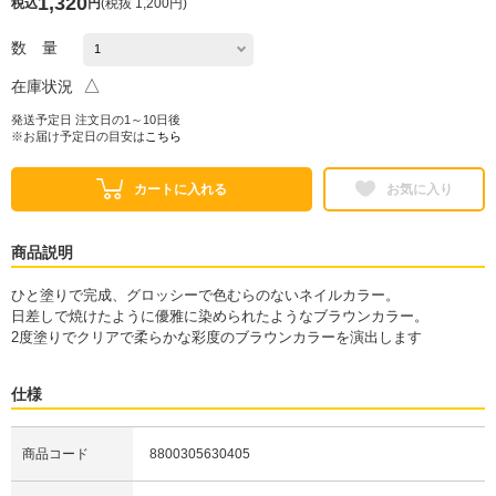
1,320
税込
円
(
税抜 1,200円
)
数 量
△
在庫状況
発送予定日 注文日の1～10日後
※お届け予定日の目安は
こちら
カートに入れる
お気に入り
商品説明
ひと塗りで完成、グロッシーで色むらのないネイルカラー。
日差しで焼けたように優雅に染められたようなブラウンカラー。
2度塗りでクリアで柔らかな彩度のブラウンカラーを演出します
仕様
商品コード
8800305630405