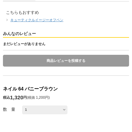
こちらもおすすめ
キューティクルイージーオフペン
みんなのレビュー
まだレビューがありません
商品レビューを投稿する
ネイル 64 バニーブラウン
1,320
税込
円
(
税抜 1,200円
)
数 量
発送予定日 注文日の1～10日後
※お届け予定日の目安は
こちら