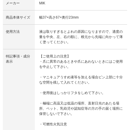
メーカー
MIK
商品本体サイズ
幅37×高さ67×奥行23mm
使用方法
液は取りすぎるとよれの原因になりますので、適度の
量を中央、左、右の順に、根元から先端に向かって薄
く塗ってください。
特記事項・成分
【ご使用上の注意】
表示
・爪に異常のあるときや爪にあわないときにはご使用
を中止して下さい。
・マニキュアうすめ液等を加える場合ビン上部に十分
な空間を残して入れてください。
・使用後はしっかりフタをしめて下さい。
・極端に高温又は低温の場所、直射日光のあたる場
所、ペット、乳幼児や認知症等の方の手の届く場所に
保管しないで下さい。
・可燃性火気注意