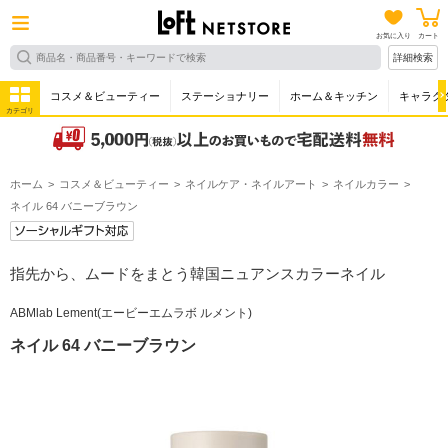
お気に入り
カート
詳細検索
コスメ＆ビューティー
ステーショナリー
ホーム＆キッチン
キャラク
カテゴリ
ホーム
コスメ＆ビューティー
ネイルケア・ネイルアート
ネイルカラー
ネイル 64 バニーブラウン
指先から、ムードをまとう韓国ニュアンスカラーネイル
ABMlab Lement(エービーエムラボ ルメント)
ネイル 64 バニーブラウン