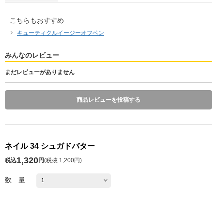
こちらもおすすめ
キューティクルイージーオフペン
みんなのレビュー
まだレビューがありません
商品レビューを投稿する
ネイル 34 シュガドバター
1,320
税込
円
(
税抜 1,200円
)
数 量
発送予定日 注文日の1～10日後
※お届け予定日の目安は
こちら