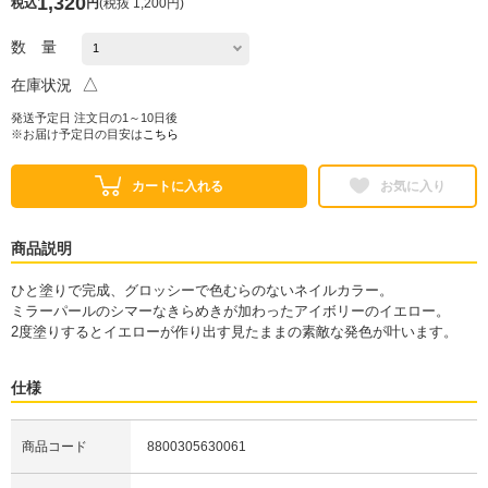
1,320
税込
円
(
税抜 1,200円
)
数 量
△
在庫状況
発送予定日 注文日の1～10日後
※お届け予定日の目安は
こちら
カートに入れる
お気に入り
商品説明
ひと塗りで完成、グロッシーで色むらのないネイルカラー。
ミラーパールのシマーなきらめきが加わったアイボリーのイエロー。
2度塗りするとイエローが作り出す見たままの素敵な発色が叶います。
仕様
商品コード
8800305630061