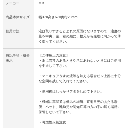
メーカー
MIK
商品本体サイズ
幅37×高さ67×奥行23mm
使用方法
液は取りすぎるとよれの原因になりますので、適度の
量を中央、左、右の順に、根元から先端に向かって薄
く塗ってください。
特記事項・成分
【ご使用上の注意】
表示
・爪に異常のあるときや爪にあわないときにはご使用
を中止して下さい。
・マニキュアうすめ液等を加える場合ビン上部に十分
な空間を残して入れてください。
・使用後はしっかりフタをしめて下さい。
・極端に高温又は低温の場所、直射日光のあたる場
所、ペット、乳幼児や認知症等の方の手の届く場所に
保管しないで下さい。
・可燃性火気注意