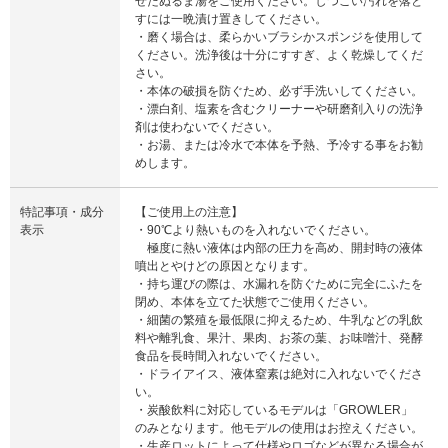
ぜたぬるま湯をご使用ください。しつこい汚れを落と
すには一晩漬け置きしてください。
・磨く場合は、柔らかいブラシかスポンジを使用して
ください。洗浄後は十分にすすぎ、よく乾燥してくだ
さい。
・本体の破損を防ぐため、必ず手洗いしてください。
・漂白剤、塩素を含むクリーナーや研磨剤入りの洗浄
剤は使わないでください。
・お湯、または冷水で本体を予熱、予冷する事をお勧
めします。
特記事項・成分
【ご使用上の注意】
表示
・90℃より熱いものを入れないでください。
極度に熱い液体は内部の圧力を高め、開封時の液体
噴出とやけどの原因となります。
・持ち運びの際は、水漏れを防ぐために完全にふたを
閉め、本体を立てた状態でご使用ください。
・細菌の繁殖を最低限に抑えるため、牛乳などの乳飲
料や離乳食、果汁、果肉、お茶の葉、お味噌汁、発酵
食品を長時間入れないでください。
・ドライアイス、液体窒素は絶対に入れないでくださ
い。
・炭酸飲料に対応しているモデルは「GROWLER」
のみとなります。他モデルの使用はお控えください。
・生産ロットによって仕様やロゴなどが異なる場合が