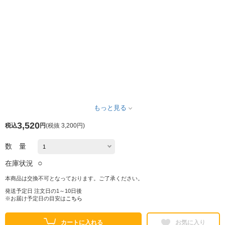
もっと見る
3,520
税込
円
(
税抜 3,200円
)
数 量
○
在庫状況
本商品は交換不可となっております。ご了承ください。
発送予定日 注文日の1～10日後
※お届け予定日の目安は
こちら
カートに入れる
お気に入り