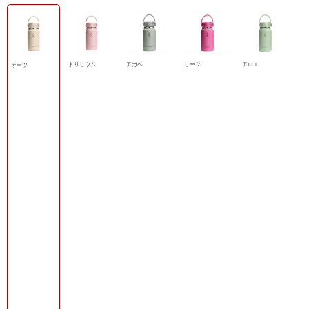
トリリウム
アガベ
リーフ
アロエ
オーツ