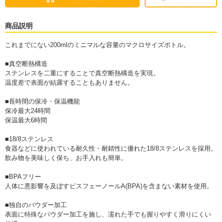
商品説明
これまでにない200mlのミニマルな容量のマクロサイズボトル。
■真空断熱構造
ステンレスを二重にすることで真空断熱構造を実現。
温度差で表面が結露することもありません。
■長時間の保冷・保温機能
保冷最大24時間
保温最大6時間
■18/8ステンレス
食器などに使われている耐久性・耐錆性に優れた18/8ステンレスを採用。
飲み物を美味しく保ち、お手入れも簡単。
■BPAフリー
人体に悪影響を及ぼすビスフェーノールA(BPA)を含まない素材を使用。
■独自のパウダー加工
表面に特殊なパウダー加工を施し、濡れた手でも握りやすく滑りにくい