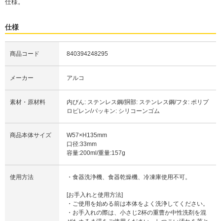
仕様。
仕様
商品コード
840394248295
メーカー
アルコ
素材・原材料
内びん: ステンレス鋼/胴部: ステンレス鋼/フタ: ポリプ
ロピレン/パッキン: シリコーンゴム
商品本体サイズ
W57×H135mm
口径:33mm
容量:200ml/重量:157g
使用方法
・食器洗浄機、食器乾燥機、冷凍庫使用不可。
[お手入れと使用方法]
・ご使用を始める前は本体をよく洗浄してください。
・お手入れの際は、小さじ2杯の重曹か中性洗剤を混