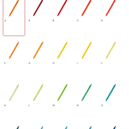
A
B
C
D
E
F
G
H
I
J
K
L
M
N
O