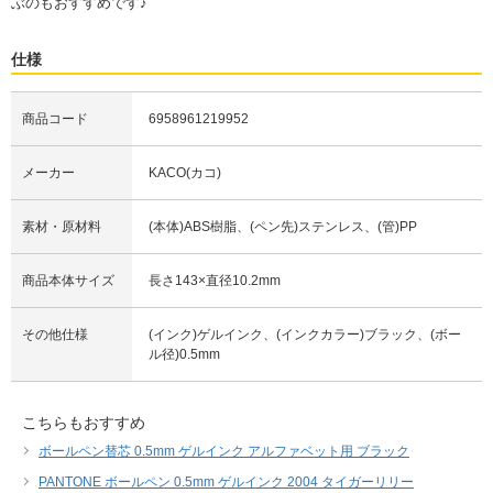
ぶのもおすすめです♪
仕様
商品コード
6958961219952
メーカー
KACO(カコ)
素材・原材料
(本体)ABS樹脂、(ペン先)ステンレス、(管)PP
商品本体サイズ
長さ143×直径10.2mm
その他仕様
(インク)ゲルインク、(インクカラー)ブラック、(ボー
ル径)0.5mm
こちらもおすすめ
ボールペン替芯 0.5mm ゲルインク アルファベット用 ブラック
PANTONE ボールペン 0.5mm ゲルインク 2004 タイガーリリー