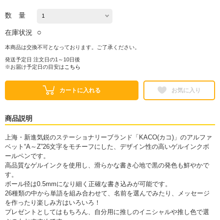
数 量
○
在庫状況
本商品は交換不可となっております。ご了承ください。
発送予定日 注文日の1～10日後
※お届け予定日の目安は
こちら
カートに入れる
お気に入り
商品説明
上海・新進気鋭のステーショナリーブランド「KACO(カコ)」のアルファ
ベット“A～Z”26文字をモチーフにした、デザイン性の高いゲルインクボ
ールペンです。
高品質なゲルインクを使用し、滑らかな書き心地で黒の発色も鮮やかで
す。
ボール径は0.5mmになり細く正確な書き込みが可能です。
26種類の中から単語を組み合わせて、名前を選んでみたり、メッセージ
を作ったり楽しみ方はいろいろ！
プレゼントとしてはもちろん、自分用に推しのイニシャルや推し色で選