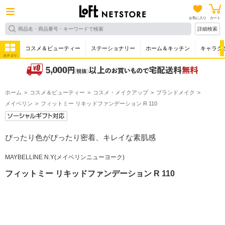
お気に入り
カート
詳細検索
コスメ＆ビューティー
ステーショナリー
ホーム＆キッチン
キャラク
カテゴリ
ホーム
コスメ＆ビューティー
コスメ・メイクアップ
ブランドメイク
メイベリン
フィットミー リキッドファンデーション R 110
ぴったり色がぴったり密着、キレイな素肌感
MAYBELLINE N.Y(メイベリンニューヨーク)
フィットミー リキッドファンデーション R 110