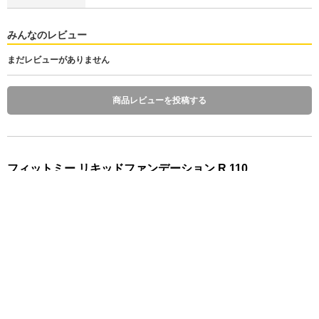
みんなのレビュー
まだレビューがありません
商品レビューを投稿する
フィットミー リキッドファンデーション R 110
1,991
税込
円
(
税抜 1,810円
)
数 量
発送予定日 注文日の1～10日後
※お届け予定日の目安は
こちら
カートに入れる
お気に入り