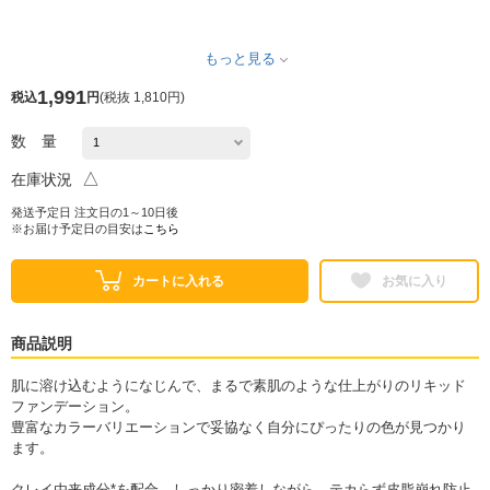
もっと見る
1,991
税込
円
(
税抜 1,810円
)
数 量
△
在庫状況
発送予定日 注文日の1～10日後
※お届け予定日の目安は
こちら
カートに入れる
お気に入り
商品説明
肌に溶け込むようになじんで、まるで素肌のような仕上がりのリキッド
ファンデーション。
豊富なカラーバリエーションで妥協なく自分にぴったりの色が見つかり
ます。
クレイ由来成分*を配合。しっかり密着しながら、テカらず皮脂崩れ防止