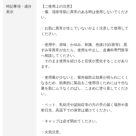
特記事項・成分
【ご使用上の注意】
表示
・傷、湿疹等肌に異常のある時は使用しないでくださ
い。
・お肌に異常が生じていないかよく注意して使用して
ください。
・使用中、赤味、かゆみ、刺激、色抜け(白斑等)、黒
ずみ等異常が出たら、使用を中止し、皮膚科専門医等
へ相談してください。
そのまま使用を続けると症状が悪化することがあり
ます。
・使用量が少ないと、紫外線防止効果が得られにくく
なるため、効果的に製品をご使用頂くためには十分な
量を肌にムラなくのばし、こまめに塗り直してくださ
い。
・ペット、乳幼児や認知症等の方の手の届く場所や直
射日光、高温下での保管は避けてください。
・キャップは必ず閉めてください。
・火気注意。