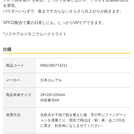
を実現。
パウダーいらずで、夜までテカらないさらさら仕上がりが続きます。
SPF22配合で夏の日差しにも。しっかりUVケアできます。
*ジステアルジモニウムヘクトライト
仕様
商品コード
6902395774211
メーカー
日本ロレアル
商品本体サイズ
28×28×105mm
内容量30ml
使用方法
化粧水や下地で肌を整えた後、手の甲にファンデーシ
ョンを適量とり、指先で両ほほ・額・鼻・あごの5点
に置き、顔全体になじませてください。