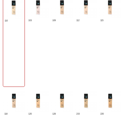
103
109
112
115
110
118
120
128
215
220