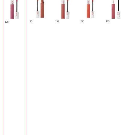
70
130
210
175
125