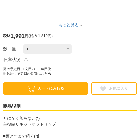
もっと見る
1,991
税込
円
(
税抜 1,810円
)
数 量
△
在庫状況
発送予定日 注文日の1～10日後
※お届け予定日の目安は
こちら
カートに入れる
お気に入り
商品説明
とにかく落ちない(*)
主役級リキッドマットリップ
■落とすまで続く(*)!