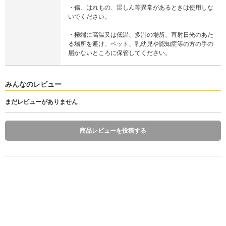
・傷、はれもの、湿しん等異常があるときは使用しな
いでください。
・極端に高温又は低温、多湿の場所、直射日光のあた
る場所を避け、ペット、乳幼児や認知症等の方の手の
届かないところに保管してください。
みんなのレビュー
まだレビューがありません
商品レビューを投稿する
SPステイ マットインク 125
1,991
税込
円
(
税抜 1,810円
)
数 量