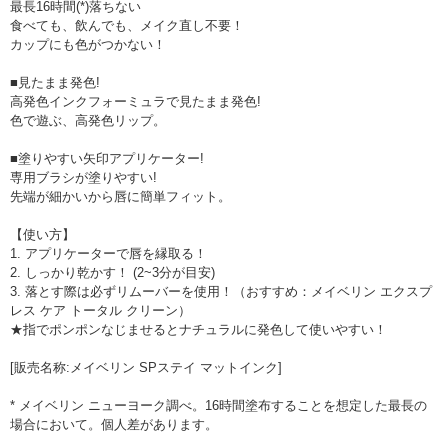
最長16時間(*)落ちない
食べても、飲んでも、メイク直し不要！
カップにも色がつかない！
■見たまま発色!
高発色インクフォーミュラで見たまま発色!
色で遊ぶ、高発色リップ。
■塗りやすい矢印アプリケーター!
専用ブラシが塗りやすい!
先端が細かいから唇に簡単フィット。
【使い方】
1. アプリケーターで唇を縁取る！
2. しっかり乾かす！ (2~3分が目安)
3. 落とす際は必ずリムーバーを使用！（おすすめ：メイベリン エクスプ
レス ケア トータル クリーン）
★指でポンポンなじませるとナチュラルに発色して使いやすい！
[販売名称:メイベリン SPステイ マットインク]
* メイベリン ニューヨーク調べ。16時間塗布することを想定した最長の
場合において。個人差があります。