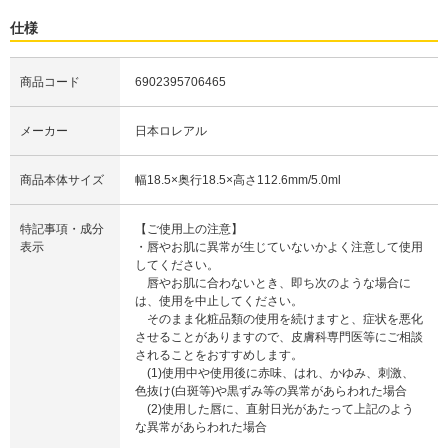
仕様
商品コード
6902395706465
メーカー
日本ロレアル
商品本体サイズ
幅18.5×奥行18.5×高さ112.6mm/5.0ml
特記事項・成分
【ご使用上の注意】
表示
・唇やお肌に異常が生じていないかよく注意して使用
してください。
唇やお肌に合わないとき、即ち次のような場合に
は、使用を中止してください。
そのまま化粧品類の使用を続けますと、症状を悪化
させることがありますので、皮膚科専門医等にご相談
されることをおすすめします。
(1)使用中や使用後に赤味、はれ、かゆみ、刺激、
色抜け(白斑等)や黒ずみ等の異常があらわれた場合
(2)使用した唇に、直射日光があたって上記のよう
な異常があらわれた場合