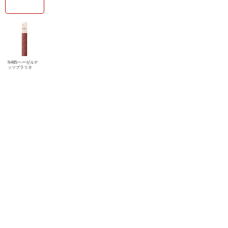
N485:ヘーゼルナ
ッツプラリネ