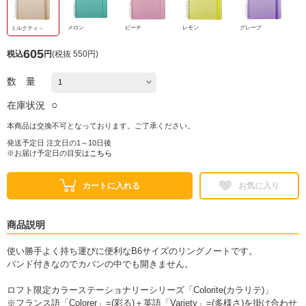
メロン
ピーチ
レモン
グレープ
ミルクティ－
605
税込
円
(
税抜 550円
)
数 量
○
在庫状況
本商品は交換不可となっております。ご了承ください。
発送予定日 注文日の1～10日後
※お届け予定日の目安は
こちら
カートに入れる
お気に入り
商品説明
使い勝手よく持ち運びに便利なB6サイズのリングノートです。
バンド付きなのでカバンの中でも開きません。
ロフト限定カラーステーショナリーシリーズ「Colorite(カラリテ)」
※フランス語「Colorer」=(彩る)＋英語「Variety」=(多様さ)を掛け合わせ