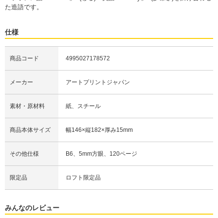
た造語です。
仕様
商品コード
4995027178572
メーカー
アートプリントジャパン
素材・原材料
紙、スチール
商品本体サイズ
幅146×縦182×厚み15mm
その他仕様
B6、5mm方眼、120ページ
限定品
ロフト限定品
みんなのレビュー