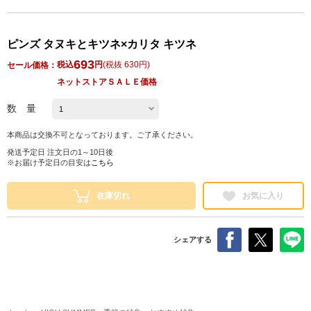
ピンズ タヌキとキツネ×カリタ キツネ
693
税込
円
(
税抜 630円
)
セール価格：
ネットストアＳＡＬＥ価格
数 量
本商品は交換不可となっております。ご了承ください。
発送予定日 注文日の1～10日後
※お届け予定日の目安は
こちら
在庫切れ
お気に入り
シェアする