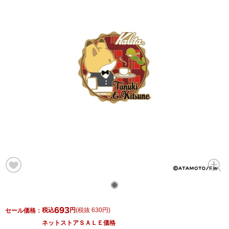
693
税込
円
(
税抜 630円
)
セール価格：
ネットストアＳＡＬＥ価格